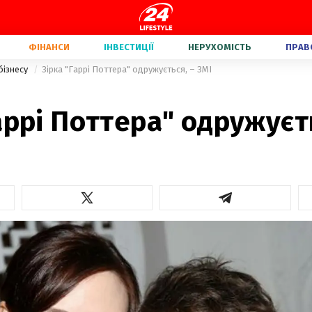
ФІНАНСИ
ІНВЕСТИЦІЇ
НЕРУХОМІСТЬ
ПРАВ
бізнесу
Зірка "Гаррі Поттера" одружується, – ЗМІ
1
аррі Поттера" одружуєть