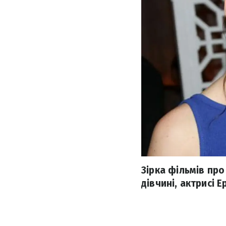
Зірка фільмів пр
дівчині, актрисі Е