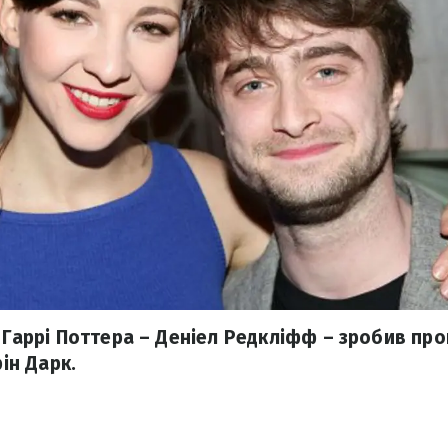
о Гаррі Поттера – Деніел Редкліфф – зробив про
рін Дарк.