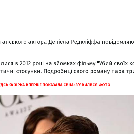
танського актора Деніела Редкліффа повідомляю
ися в 2012 році на зйомках фільму "Убий своїх к
тичні стосунки. Подробиці свого роману пара тр
ДСЬКА ЗІРКА ВПЕРШЕ ПОКАЗАЛА СИНА: З’ЯВИЛИСЯ ФОТО