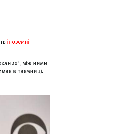
ть
іноземні
оханих", між ними
имає в таємниці.