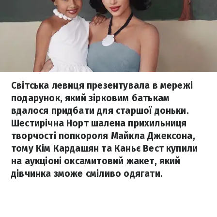
Світська левиця презентувала в мережі
подарунок, який зірковим батькам
вдалося придбати для старшої доньки.
Шестирічна Норт шалена прихильниця
творчості попкороля Майкла Джексона,
тому Кім Кардашян та Каньє Вест купили
на аукціоні оксамитовий жакет, який
дівчинка зможе сміливо одягати.