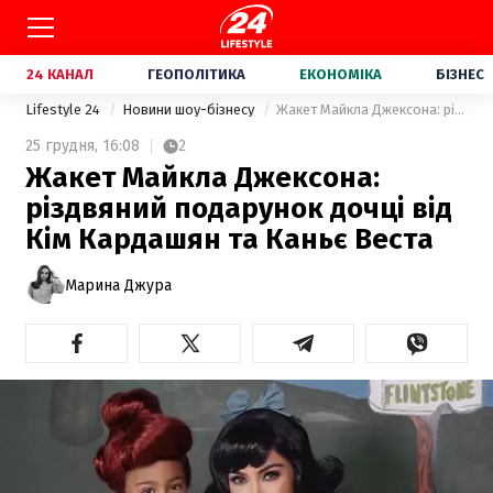
24 КАНАЛ
ГЕОПОЛІТИКА
ЕКОНОМІКА
БІЗНЕС
Lifestyle 24
Новини шоу-бізнесу
Жакет Майкла Джексона: різдвяний подарунок дочці від Кім Кардашян та Каньє Веста
25 грудня,
16:08
2
Жакет Майкла Джексона:
різдвяний подарунок дочці від
Кім Кардашян та Каньє Веста
Марина Джура