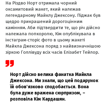
На Різдво Норт отримала чорний
оксамитовий жакет, який належав
легендарному Майклу Джексону. Піджак був
щедро прикрашений дорогоцінним
камінням. Аби підтвердити те, що річ дійсно
належала попкоролю, Кім опублікувала в
інстаграм-сторіс фото в цьому жакеті
Майкла Джексона поряд з найвизначнішою
зіркою Голлівуду всіх часів Елізабет Тейлор.
Норт дійсно велика фанатка Майкла
Джексона. Ми знали, що цей подарунок
їй обов'язково сподобається. Вона
була дуже вражена сюрпризом,
–
розповіла Кім Кардашян.