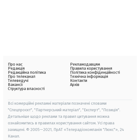
Про нас
Рекламодавцям
Редакція
Правила користування
Редакційна політика
Політика конфіденційності
Про телеканал
Технічна інформація
Телеведучі
Контакти
Вакансії
Архів
Структура власності
Всі комерційні рекламні матеріали позначені словами
"Спецпроєкт", "Партнерський матеріал", "Експерт", "Позиція".
Детальніше щодо реклами та правил цитування можна
ознайомитись в правилах користування сайтом. Усі права
захищені. © 2005—2021, ПрАТ «Телерадіокомпанія "Люкс"», 24
Канал.