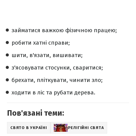
займатися важкою фізичною працею;
робити хатні справи;
шити, в'язати, вишивати;
з'ясовувати стосунки, сваритися;
брехати, пліткувати, чинити зло;
ходити в ліс та рубати дерева.
Пов'язані теми:
СВЯТО В УКРАЇНІ
РЕЛІГІЙНІ СВЯТА