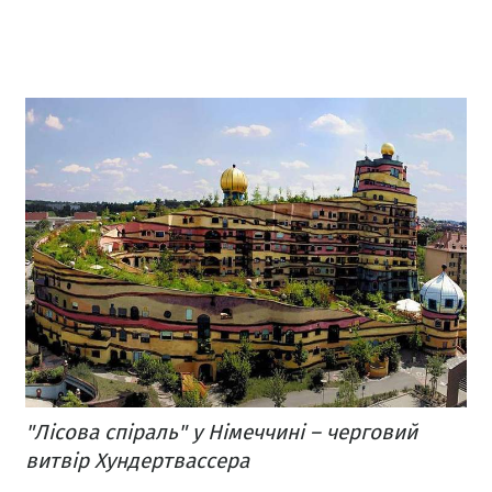
"Лісова спіраль" у Німеччині – черговий
витвір Хундертвассера