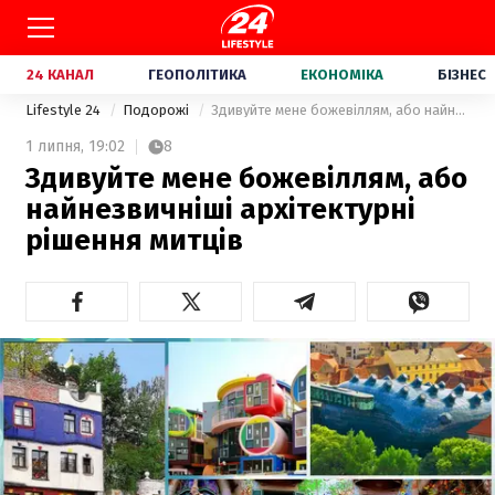
24 КАНАЛ
ГЕОПОЛІТИКА
ЕКОНОМІКА
БІЗНЕС
Lifestyle 24
Подорожі
Здивуйте мене божевіллям, або найнезвичніші архітектурні рішення митців
1 липня,
19:02
8
Здивуйте мене божевіллям, або
найнезвичніші архітектурні
рішення митців