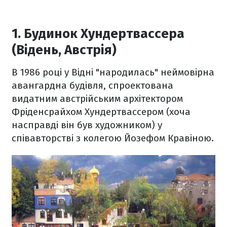
1. Будинок Хундертвассера
(Відень, Австрія)
В 1986 році у Відні "народилась" неймовірна
авангардна будівля, спроектована
видатним австрійським архітектором
Фріденсрайхом Хундертвассером (хоча
насправді він був художником) у
співавторстві з колегою Йозефом Кравіною.