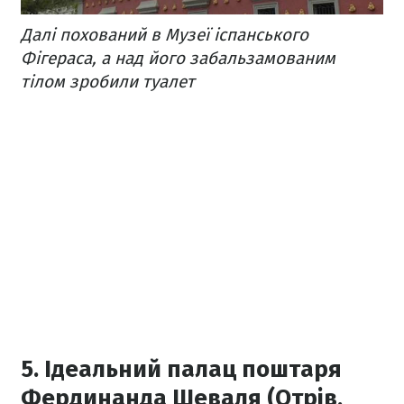
Далі похований в Музеї іспанського
Фігераса, а над його забальзамованим
тілом зробили туалет
5. Ідеальний палац поштаря
Фердинанда Шеваля (Отрів,