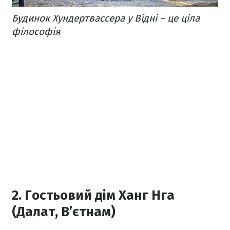
Будинок Хундертвассера у Відні – це ціла
філософія
2. Гостьовий дім Ханг Нга
(Далат, В’єтнам)