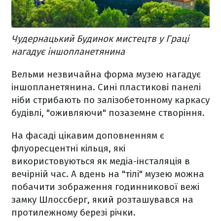
Чудернацький Будинок мистецтв у Граці
нагадує іншопланетянина
Вельми незвичайна форма музею нагадує
іншопланетянина. Сині пластикові панелі
ніби стрибають по залізобетонному каркасу
будівлі, "оживляючи" позаземне створіння.
На фасаді цікавим доповненням є
флуоресцентні кільця, які
використовуються як медіа-інсталяція в
вечірній час. А вдень на "тілі" музею можна
побачити зображення годинникової вежі
замку Шлоссберг, який розташувався на
протилежному березі річки.