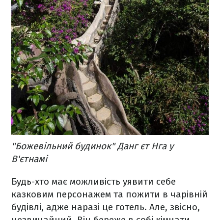
"Божевільний будинок" Данг єт Нга у
В'єтнамі
Будь-хто має можливість уявити себе
казковим персонажем та пожити в чарівній
будівлі, адже наразі це готель. Але, звісно,
незвичайний. Він береже в собі кімнати,