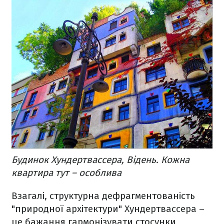
Будинок Хундертвассера, Відень. Кожна
квартира тут – особлива
Взагалі, структурна дефрагментованість
"природної архітектури" Хундертвассера –
це бажання гармонізувати стосунки