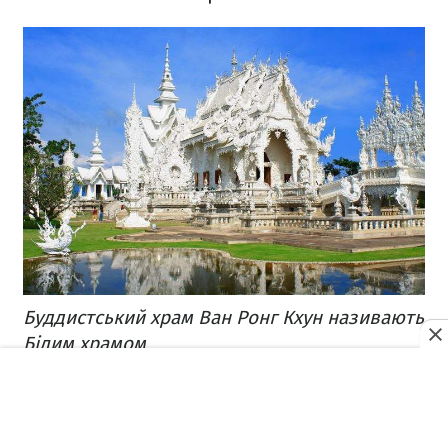
Буддистський храм Ван Ронг Кхун називають
Білим храмом
Його будівництво триває з 1997 року й до
сьогодні. Всього планують звести дев’ять
будівель в одному комплексі.