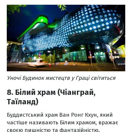
Уночі Будинок мистецтв у Граці світиться
8. Білий храм (Чіанграй,
Таїланд)
Буддистський храм Ван Ронг Кхун, який
частіше називають Білим храмом, вражає
своєю пишністю та фантазійністю.