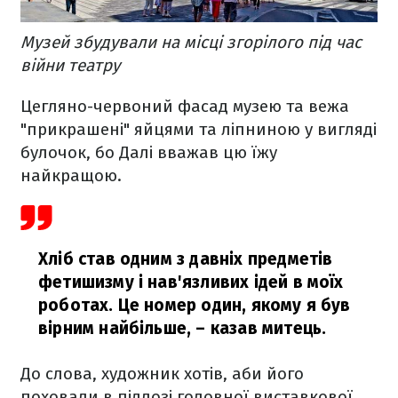
Музей збудували на місці згорілого під час
війни театру
Цегляно-червоний фасад музею та вежа
"прикрашені" яйцями та ліпниною у вигляді
булочок, бо Далі вважав цю їжу
найкращою.
Хліб став одним з давніх предметів
фетишизму і нав'язливих ідей в моїх
роботах. Це номер один, якому я був
вірним найбільше,
– казав митець.
До слова, художник хотів, аби його
поховали в підлозі головної виставкової