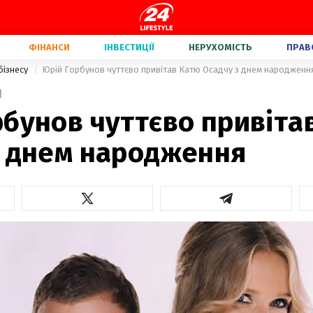
ФІНАНСИ
ІНВЕСТИЦІЇ
НЕРУХОМІСТЬ
ПРАВ
бізнесу
Юрій Горбунов чуттєво привітав Катю Осадчу з днем народженн
1
рбунов чуттєво привіта
з днем народження