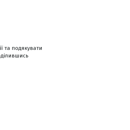
ії та подякувати
оділившись