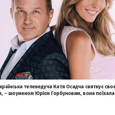
українська телеведуча Катя Осадча святкує своє
ом, – шоуменом Юрієм Горбуновим, вона поїхала