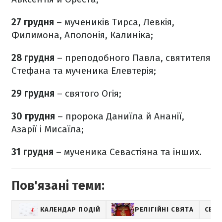
27 грудня
– мучеників Тирса, Левкія,
Филимона, Аполонія, Калиніка;
28 грудня
– преподобного Павла, святителя
Стефана та мученика Елевтерія;
29 грудня
– святого Огія;
30 грудня
– пророка Даниїла й Ананії,
Азарії і Мисаїла;
31 грудня
– мученика Севастіяна та інших.
Пов'язані теми:
КАЛЕНДАР ПОДІЙ
РЕЛІГІЙНІ СВЯТА
СВЯТ