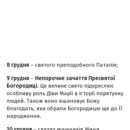
8 грудня
– святого преподобного Патапія;
9 грудня
–
Непорочне зачаття Пресвятої
Богородиці
. Це велике свято підкреслює
особливу роль Діви Марії в історії порятунку
людей. Також воно вшановує Божу
благодать, яка обрала Богородицю ще до Її
народження.
10 грудня
– святих мучеників Мини,