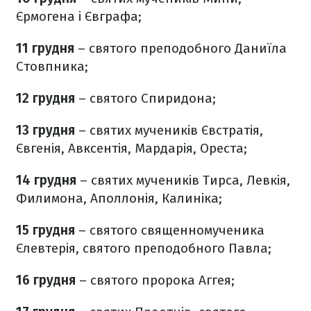
Єрмогена і Євграфа;
11 грудня
– святого преподобного Даниїла
Стовпника;
12 грудня
– святого Спиридона;
13 грудня
– святих мучеників Євстратія,
Євгенія, Авксентія, Мардарія, Ореста;
14 грудня
– святих мучеників Тирса, Левкія,
Филимона, Аполлонія, Калиніка;
15 грудня
– святого священномученика
Єлевтерія, святого преподобного Павла;
16 грудня
– святого пророка Аггея;