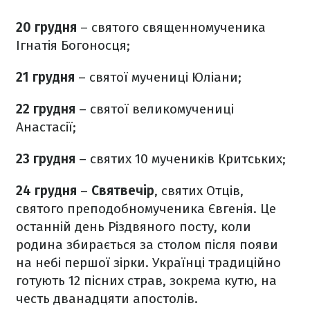
20 грудня
– святого священномученика
Ігнатія Богоносця;
21 грудня
– святої мучениці Юліани;
22 грудня
– святої великомучениці
Анастасії;
23 грудня
– святих 10 мучеників Критських;
24 грудня
–
Святвечір
, святих Отців,
святого преподобномученика Євгенія. Це
останній день Різдвяного посту, коли
родина збирається за столом після появи
на небі першої зірки. Українці традиційно
готують 12 пісних страв, зокрема кутю, на
честь дванадцяти апостолів.