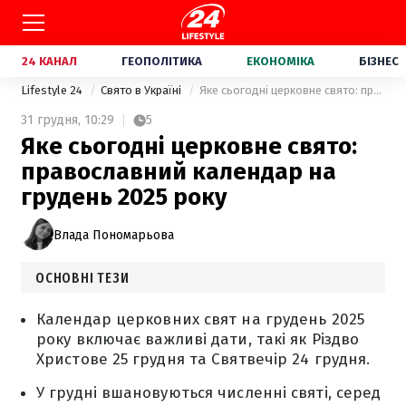
24 КАНАЛ
ГЕОПОЛІТИКА
ЕКОНОМІКА
БІЗНЕС
Lifestyle 24
Свято в Україні
Яке сьогодні церковне свято: православний календар на грудень 2025 року
31 грудня,
10:29
5
Яке сьогодні церковне свято:
православний календар на
грудень 2025 року
Влада Пономарьова
ОСНОВНІ ТЕЗИ
Календар церковних свят на грудень 2025
року включає важливі дати, такі як Різдво
Христове 25 грудня та Святвечір 24 грудня.
У грудні вшановуються численні святі, серед