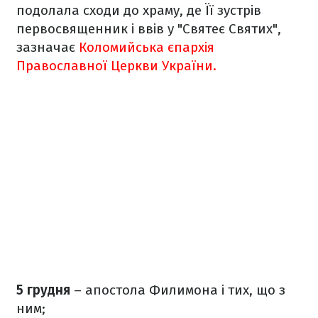
подолала сходи до храму, де Її зустрів
первосвященник і ввів у "Святеє Святих",
зазначає
Коломийська єпархія
Православної Церкви України.
5 грудня
– апостола Филимона і тих, що з
ним;