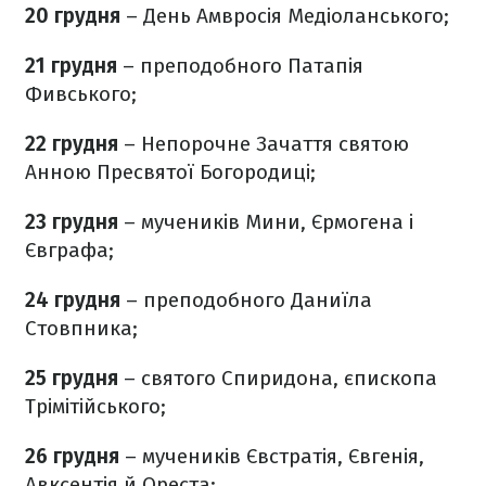
20 грудня
– День Амвросія Медіоланського;
21 грудня
– преподобного Патапія
Фивського;
22 грудня
– Непорочне Зачаття святою
Анною Пресвятої Богородиці;
23 грудня
– мучеників Мини, Єрмогена і
Євграфа;
24 грудня
– преподобного Даниїла
Стовпника;
25 грудня
– святого Спиридона, єпископа
Трімітійського;
26 грудня
– мучеників Євстратія, Євгенія,
Авксентія й Ореста;