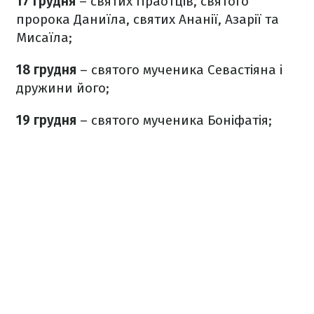
17 грудня
– святих Праотців, святого
пророка Даниїла, святих Ананії, Азарії та
Мисаїла;
18 грудня
– святого мученика Севастіяна і
дружини його;
19 грудня
– святого мученика Боніфатія;