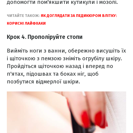
допомогти пом'якшити кутикули і мозолі.
ЧИТАЙТЕ ТАКОЖ:
ЯК ДОГЛЯДАТИ ЗА ПЕДИКЮРОМ ВЛІТКУ:
КОРИСНІ ЛАЙФХАКИ
Крок 4. Прополіруйте стопи
Вийміть ноги з ванни, обережно висушіть їх
і щіточкою з пемзою зніміть огрубілу шкіру.
Пройдіться щіточкою назад і вперед по
п'ятах, підошвах та боках ніг, щоб
позбутися відмерлої шкіри.