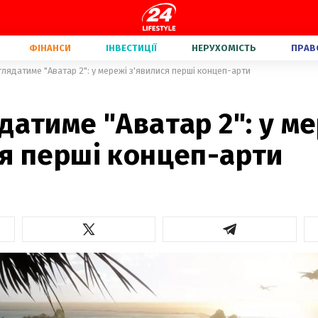
ФІНАНСИ
ІНВЕСТИЦІЇ
НЕРУХОМІСТЬ
ПРАВ
глядатиме "Аватар 2": у мережі з'явилися перші концеп-арти
датиме "Аватар 2": у м
я перші концеп-арти