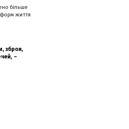
лено більше
ч форм життя
и, зброя,
ечей,
–