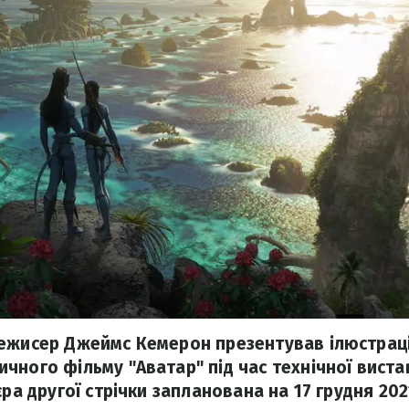
режисер Джеймс Кемерон презентував ілюстрац
чного фільму "Аватар" під час технічної виста
єра другої стрічки запланована на 17 грудня 202