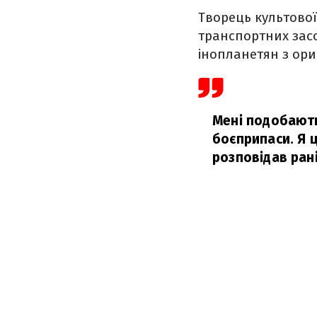
Творець культової
транспортних засо
інопланетян з ори
Мені подобаютьс
боєприпаси. Я ц
розповідав ран