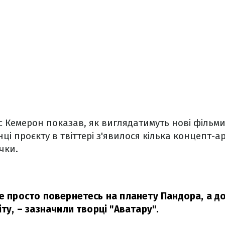
с Кемерон показав, як виглядатимуть нові фільм
нці проєкту в твіттері з'явилося кілька концепт-ар
чки.
не просто повернетесь на планету Пандора, а 
іту,
– зазначили творці "Аватару".