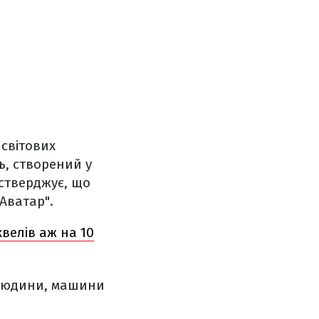
 світових
, створений у
стверджує, що
Аватар".
велів аж на 10
 людини, машини