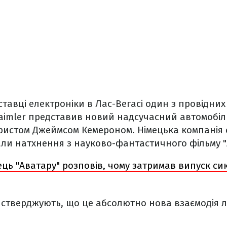
тавці електроніки в Лас-Вегасі один з провідних
aimler представив новий надсучасний автомобіль
аристом Джеймсом Кемероном. Німецька компанія 
ли натхнення з науково-фантастичного фільму "
ць "Аватару" розповів, чому затримав випуск сик
я стверджують, що це абсолютно нова взаємодія