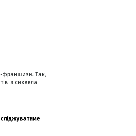
и-франшизи. Так,
тів із сиквела
досліджуватиме