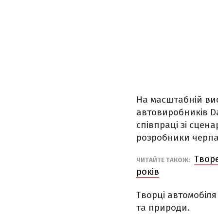
На масштабній вис
автовиробників D
співпраці зі сцен
розробники черпа
Творе
ЧИТАЙТЕ ТАКОЖ:
років
Творці автомобіл
та природи.