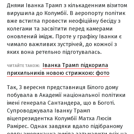
Днями Іванка Трамп з кількаденним візитом
вирушила до Колумбії. В аеропорту політик
вже встигла провести неофіційну бесіду з
колегами та засвітити перед камерами
оновлений імідж. Проте у графіку Іванки є
чимало важливих зустрічей, до кожної з
яких вона ретельно підготувалась.
Іванка Трамп підкорила
ЧИТАЙТЕ ТАКОЖ:
прихильників новою стрижкою: фото
Так, 3 вересня представниця Білого дому
побувала в Академії національної політики
імені генерала Сантандера, що в Боготі.
Супроводжувала Іванку Трамп
віцепрезидентка Колумбії Матха Люсія
Рамірес. Однак завдяки вдало підібраному
одягу американка зуміла затьмарити всіх на