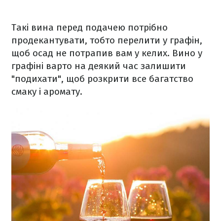
Такі вина перед подачею потрібно
продекантувати, тобто перелити у графін,
щоб осад не потрапив вам у келих. Вино у
графіні варто на деякий час залишити
"подихати", щоб розкрити все багатство
смаку і аромату.