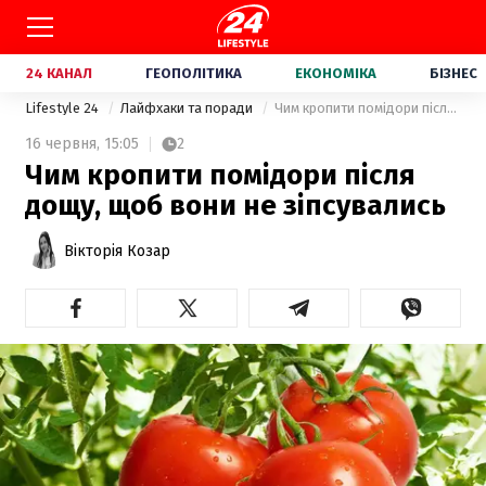
24 КАНАЛ
ГЕОПОЛІТИКА
ЕКОНОМІКА
БІЗНЕС
Lifestyle 24
Лайфхаки та поради
Чим кропити помідори після дощу, щоб вони не зіпсувались
16 червня,
15:05
2
Чим кропити помідори після
дощу, щоб вони не зіпсувались
Вікторія Козар