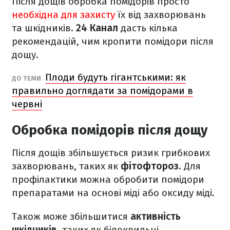
Після дощів обробка помідорів просто
необхідна для захисту
їх від захворювань
та шкідників.
24 Канал
дасть кілька
рекомендацій, чим кропити помідори після
дощу.
Плоди будуть гігантськими: як
ДО ТЕМИ
правильно доглядати за помідорами в
червні
Обробка помідорів після дощу
Після дощів збільшується ризик грибкових
захворювань, таких як
фітофтороз
. Для
профілактики можна обробити помідори
препаратами на основі міді або оксиду міді.
Також може збільшитися
активність
шкідників
, таких як білокрильці,