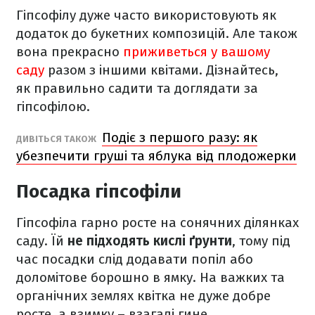
Гіпсофілу дуже часто використовують як
додаток до букетних композицій. Але також
вона прекрасно
приживеться у вашому
саду
разом з іншими квітами. Дізнайтесь,
як правильно садити та доглядати за
гіпсофілою.
Подіє з першого разу: як
ДИВІТЬСЯ ТАКОЖ
убезпечити груші та яблука від плодожерки
Посадка гіпсофіли
Гіпсофіла гарно росте на сонячних ділянках
саду. Їй
не підходять кислі ґрунти
, тому під
час посадки слід додавати попіл або
доломітове борошно в ямку. На важких та
органічних землях квітка не дуже добре
росте, а взимку – взагалі гине.