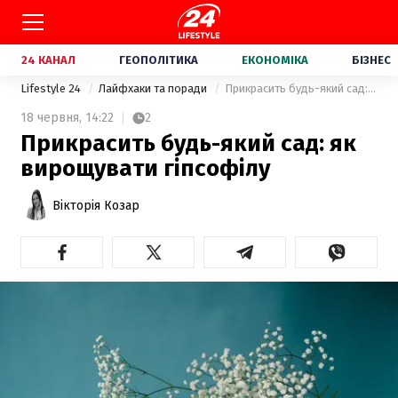
24 КАНАЛ
ГЕОПОЛІТИКА
ЕКОНОМІКА
БІЗНЕС
Lifestyle 24
Лайфхаки та поради
Прикрасить будь-який сад: як вирощувати гіпсофілу
18 червня,
14:22
2
Прикрасить будь-який сад: як
вирощувати гіпсофілу
Вікторія Козар