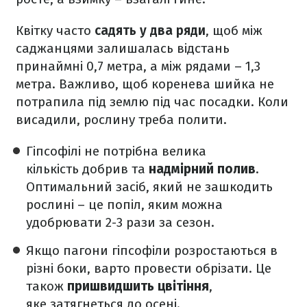
Квітку часто
садять у два ряди
, щоб між
саджанцями залишалась відстань
принаймні 0,7 метра, а між рядами – 1,3
метра. Важливо, щоб коренева шийка не
потрапила під землю під час посадки. Коли
висадили, рослину треба полити.
Гіпсофілі не потрібна велика
кількість добрив та
надмірний полив
.
Оптимальний засіб, який не зашкодить
рослині – це попіл, яким можна
удобрювати 2-3 рази за сезон.
Якщо пагони гіпсофіли розростаються в
різні боки, варто провести обрізати. Це
також
пришвидшить цвітіння
,
яке затягнеться до осені.