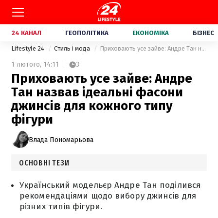
24 КАНАЛ
ГЕОПОЛІТИКА
ЕКОНОМІКА
БІЗНЕС
Lifestyle 24
Стиль і мода
Приховають усе зайве: Андре Тан назвав ідеальні фасони джинсів для кожного типу фігури
1 лютого,
14:11
3
Приховають усе зайве: Андре
Тан назвав ідеальні фасони
джинсів для кожного типу
фігури
Влада Пономарьова
ОСНОВНІ ТЕЗИ
Український модельєр Андре Тан поділився
рекомендаціями щодо вибору джинсів для
різних типів фігури.