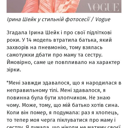
Ірина Шейк у стильній фотосесії / Vogue
Згадала Ірина Шейк і про свої підліткові
роки. У 14 модель втратила батька, який
захворів на пневмонію, тому взялась
самотужки дбати про маму та сестру.
Ймовірно, саме це повпливало на характер
зірки.
"Мені завжди здавалося, що я народилася в
неправильному тілі. Мені здавалося, я
повинна була бути хлопчиком. Не знаю
чому. Може, тому, що мій батько хотів сина.
Коли він помер, я подумала: раз я хлопець,
то тепер моя черга піклуватися про маму і
сестру. Я думала, що ніколи не матиму своєї