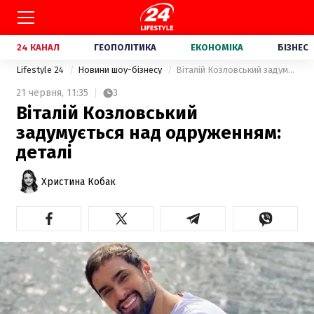
24 КАНАЛ
ГЕОПОЛІТИКА
ЕКОНОМІКА
БІЗНЕС
Lifestyle 24
Новини шоу-бізнесу
Віталій Козловський задумується над одруженням: деталі
21 червня,
11:35
3
Віталій Козловський
задумується над одруженням:
деталі
Христина Кобак