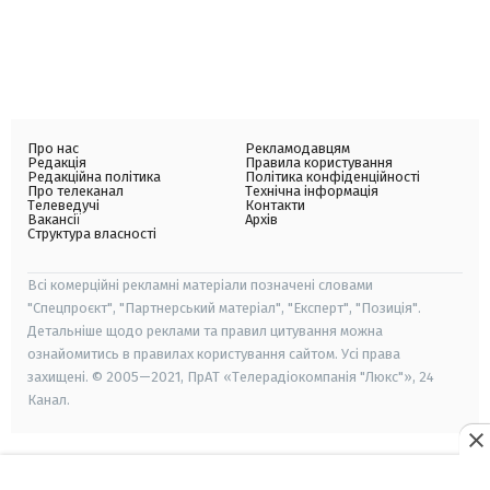
Про нас
Рекламодавцям
Редакція
Правила користування
Редакційна політика
Політика конфіденційності
Про телеканал
Технічна інформація
Телеведучі
Контакти
Вакансії
Архів
Структура власності
Всі комерційні рекламні матеріали позначені словами
"Спецпроєкт", "Партнерський матеріал", "Експерт", "Позиція".
Детальніше щодо реклами та правил цитування можна
ознайомитись в правилах користування сайтом. Усі права
захищені. © 2005—2021, ПрАТ «Телерадіокомпанія "Люкс"», 24
Канал.