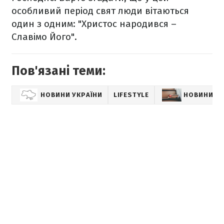
особливий період свят люди вітаються
один з одним: "Христос народився –
Славімо Його".
Пов'язані теми:
НОВИНИ УКРАЇНИ
LIFESTYLE
НОВИНИ К