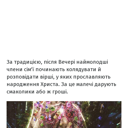
За традицією, після Вечері наймолодші
члени сім'ї починають колядувати й
розповідати вірші, у яких прославляють
народження Христа. За це малечі дарують
смаколики або ж гроші.