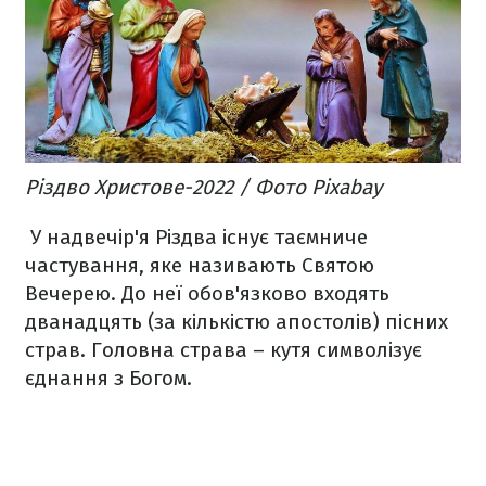
Різдво Христове-2022 / Фото Pixabay
У надвечір'я Різдва існує таємниче
частування, яке називають Святою
Вечерею. До неї обов'язково входять
дванадцять (за кількістю апостолів) пісних
страв. Головна страва – кутя символізує
єднання з Богом.