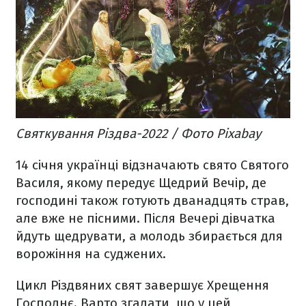
Святкування Різдва-2022 / Фото Pixabay
14 січня українці відзначають свято Святого
Василя, якому передує Щедрий Вечір, де
господині також готують дванадцять страв,
але вже не пісними. Після Вечері дівчатка
йдуть щедрувати, а молодь збирається для
ворожіння на суджених.
Цикл Різдвяних свят завершує Хрещення
Господнє. Варто згадати, що у цей