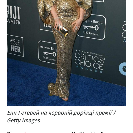
Енн Гетевей на червоній доріжці премії /
Getty Images