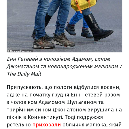
Енн Гетевей з чоловіком Адамом, сином
Джонатаном та новонародженим малюком /
The Daily Mail
Припускають, що пологи відбулися восени,
адже на початку грудня Енн Гетевей разом
з чоловіком
Адамомом Шульманом та
трирічним сином Джонатоном вирушила на
пікнік в Коннектикуті. Тоді подружжя
ретельно
приховали
обличчя малюка, який