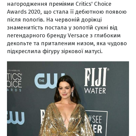
нагородження преміями Critics' Choice
Awards 2020, що стала її дебютною появою
після пологів. На червоній доріжці
знаменитість постала
у золотій сукні від
легендарного бренду Versace з глибоким
декольте та приталеним низом, яка чудово
підкреслила фігуру зіркової матусі.