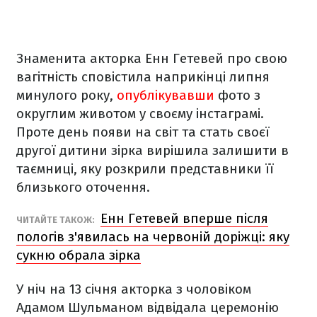
Знаменита акторка Енн Гетевей про свою
вагітність сповістила наприкінці липня
минулого року,
опублікувавши
фото з
округлим животом у своєму інстаграмі.
Проте день появи на світ та стать своєї
другої дитини зірка вирішила залишити в
таємниці, яку розкрили представники її
близького оточення.
Енн Гетевей вперше після
ЧИТАЙТЕ ТАКОЖ:
пологів з'явилась на червоній доріжці: яку
сукню обрала зірка
У ніч на 13 січня акторка з чоловіком
Адамом Шульманом відвідала церемонію