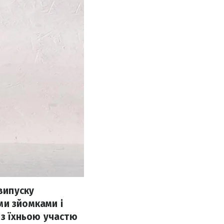
випуску
ми зйомками і
 з їхньою участю