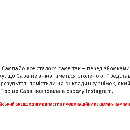
 Сампайо все сталося саме так – перед зйомками м
му, що Сара не зніматиметься оголеною. Предст
 результаті помістили на обкладинку знімок, яки
Про це Сара розповіла в своєму Іnstagram.
ЙСЬКИЙ БРЕНД ОДЯГУ ВИПУСТИВ ПРОВОКАЦІЙНУ РЕКЛАМНУ КАМПАНІ