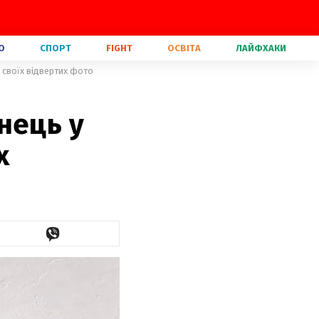
О
СПОРТ
FIGHT
ОСВІТА
ЛАЙФХАКИ
 своїх відвертих фото
нець у
х