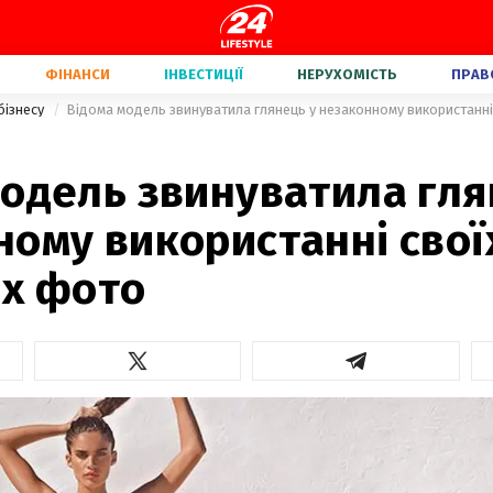
ФІНАНСИ
ІНВЕСТИЦІЇ
НЕРУХОМІСТЬ
ПРАВ
бізнесу
Відома модель звинуватила глянець у незаконному використанні
одель звинуватила гля
ому використанні свої
их фото