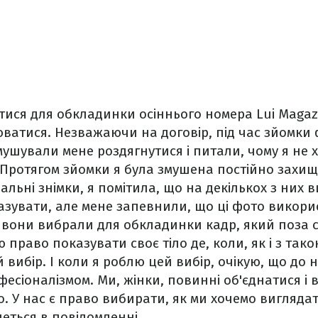
тися для обкладинки осіннього номера Lui Magaz
ватися. Незважаючи на договір, під час зйомки ф
шували мене роздягнутися і питали, чому я не х
. Протягом зйомки я була змушена постійно захищ
льні знімки, я помітила, що на декількох з них в
оказувати, але мене запевнили, що ці фото викор
у, вони вибрали для обкладинки кадр, який поза 
 право показувати своє тіло де, коли, як і з так
й вибір. І коли я роблю цей вибір, очікую, що до
офесіоналізмом. Ми, жінки, повинні об'єднатися і
о. У нас є право вибирати, як ми хочемо виглядат
деться в повідомленні.