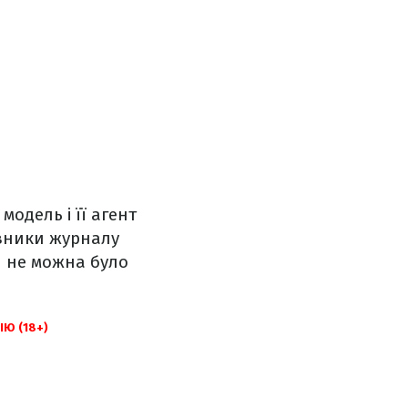
одель і її агент
авники журналу
й не можна було
Ю (18+)