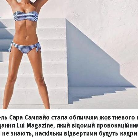
ель Сара Сампайо стала обличчям жовтневого 
ання Lui Magazine, який відомий провокаційни
і не знають, наскільки відвертими будуть кадри