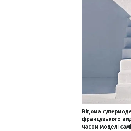
Відома супермод
французького вид
часом моделі сам