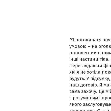
"Я погодилася зня
умовою – не оголю
наполегливо приму
інші частини тіла
Переглядаючи фіна
які я не хотіла п
будуть. У підсумк
наш договір. Я маю
сама захочу. Це мі
з розумінням і пр
якого заслуговуєм
хочемо жити", – й