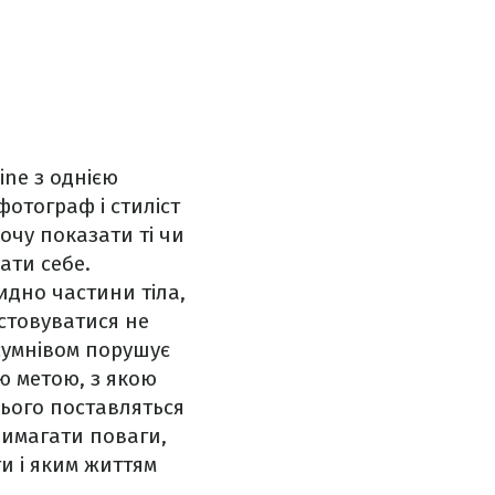
ine з однією
отограф і стиліст
очу показати ті чи
ати себе.
идно частини тіла,
истовуватися не
сумнівом порушує
ою метою, з якою
 нього поставляться
 вимагати поваги,
и і яким життям