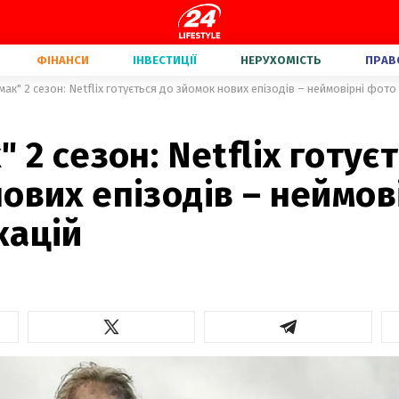
ФІНАНСИ
ІНВЕСТИЦІЇ
НЕРУХОМІСТЬ
ПРАВ
мак" 2 сезон: Netflix готується до зйомок нових епізодів – неймовірні фото
" 2 сезон: Netflix готує
ових епізодів – неймов
кацій