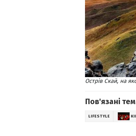
Острів Скай, на як
Пов'язані тем
LIFESTYLE
К