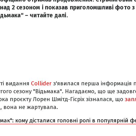
над 2 сезоном і показав приголомшливі фото з 
ідьмака" – читайте далі.
йті видання
Collider
з'явилася перша інформація 
угого сезону "Відьмака". Нагадаємо, що ще задовг
ка проєкту Лорен Шмітд-Гісріх зізналася, що
зап
я, вона не жартувала.
ьмак": кому дісталися головні ролі в популярній ф