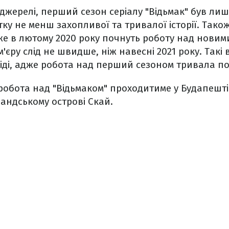
 джерелі, перший сезон серіалу "Відьмак" був ли
ку не менш захопливої та тривалої історії. Також
е в лютому 2020 року почнуть роботу над новим
'єру слід не швидше, ніж навесні 2021 року. Такі
іді, адже робота над перший сезоном тривала пон
робота над "Відьмаком" проходитиме у Будапешті 
андському острові Скай.