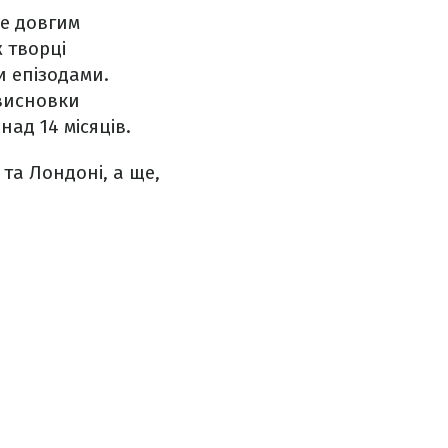
ше довгим
 творці
и епізодами.
 висновки
ад 14 місяців.
та Лондоні, а ще,