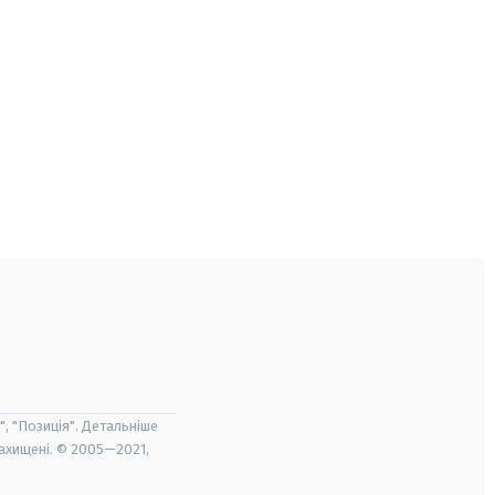
", "Позиція". Детальніше
захищені. © 2005—2021,