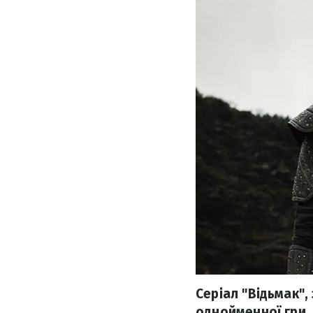
Серіал "Відьмак"
однойменної гри,