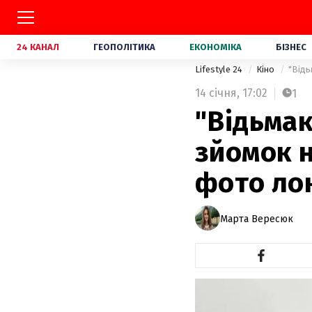
24 КАНАЛ
ГЕОПОЛІТИКА
ЕКОНОМІКА
БІЗНЕС
Lifestyle 24
Кіно
"Відь
14 січня,
17:02
1
"Відьмак
зйомок н
фото ло
Марта Вересюк