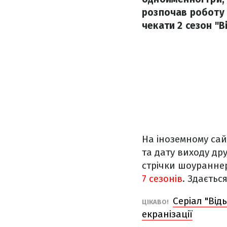
розпочав роботу 
чекати 2 сезон "В
На іноземному са
та дату виходу др
стрічки шоураннер
7 сезонів
. Здаєтьс
Серіал "Від
ЦІКАВО!
екранізації