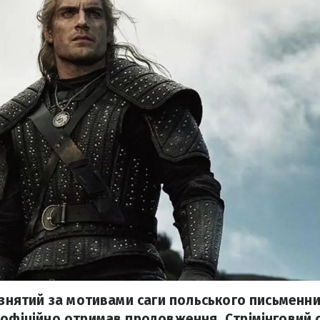
, знятий за мотивами саги польського письменни
 офіційно отримав продовження. Стрімінговий се