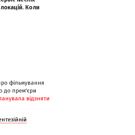
локацій. Коли
про фільмування
о до прем'єри
ланувала відзняти
ентезійній