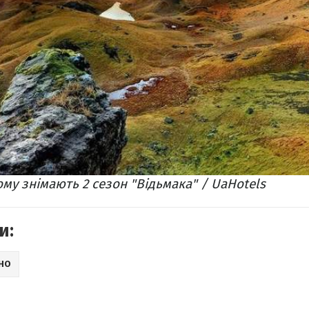
ому знімають 2 сезон "Відьмака" / UaHotels
и:
ІНО