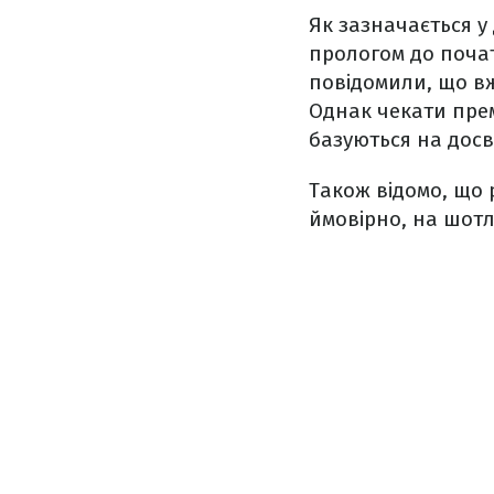
Як зазначається у
прологом до почат
повідомили, що вж
Однак чекати прем
базуються на досв
Також відомо, що 
ймовірно, на шотл