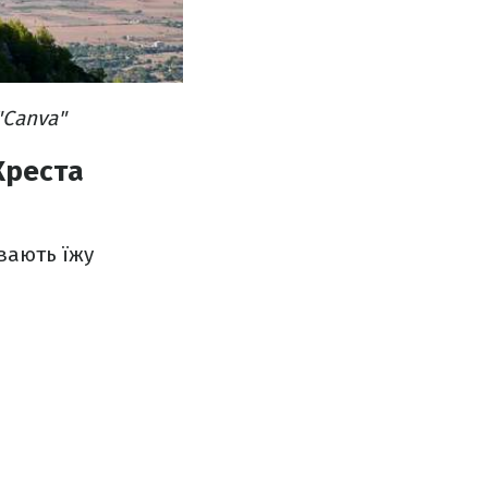
"Canva"
Хреста
ивають їжу