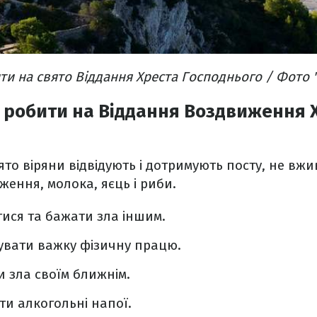
и на свято Віддання Хреста Господнього / Фото 
 робити на Віддання Воздвиження 
ято віряни відвідують і дотримують посту, не вж
ження, молока, яєць і риби.
ися та бажати зла іншим.
увати важку фізичну працю.
 зла своїм ближнім.
и алкогольні напої.