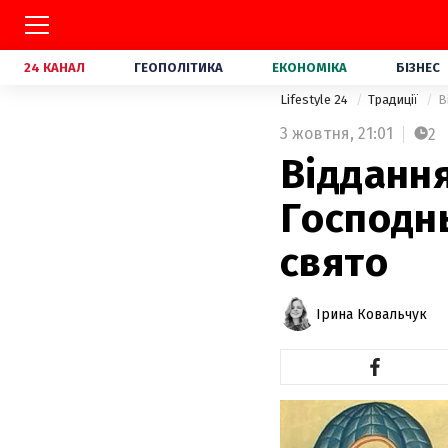
24 КАНАЛ
ГЕОПОЛІТИКА
ЕКОНОМІКА
БІЗНЕС
Lifestyle 24
Традиції
В
3 жовтня,
21:01
2
Відданн
Господнь
свято
Ірина Ковальчук