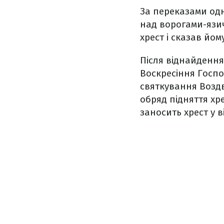
За переказами одн
над ворогами-язич
хрест і сказав йом
Після віднайдення
Воскресіння Госпо
святкування Воздв
обряд підняття хр
заносить хрест у в