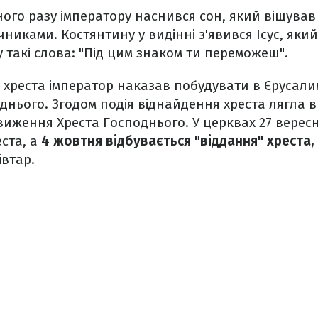
ого разу імператору наснився сон, який віщував
никами. Костянтину у видінні з'явився Ісус, який
у такі слова: "Під цим знаком ти переможеш".
 хреста імператор наказав побудувати в Єрусалим
днього. Згодом подія віднайдення хреста лягла в
иження Хреста Господнього. У церквах 27 верес
еста, а
4 жовтня відбувається "віддання" хреста,
івтар.