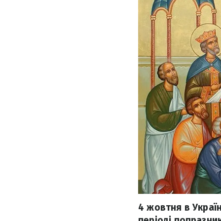
4 жовтня в Украї
періоді попразни