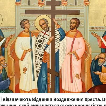
ні відзначають Віддання Воздвиження Хреста. Ц
кування, який вирізняється своєю урочистістю 