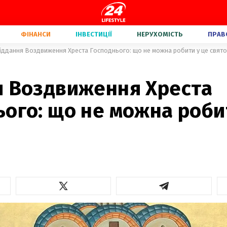
ФІНАНСИ
ІНВЕСТИЦІЇ
НЕРУХОМІСТЬ
ПРАВ
іддання Воздвиження Хреста Господнього: що не можна робити у це свято
я Воздвиження Хреста
ого: що не можна роби