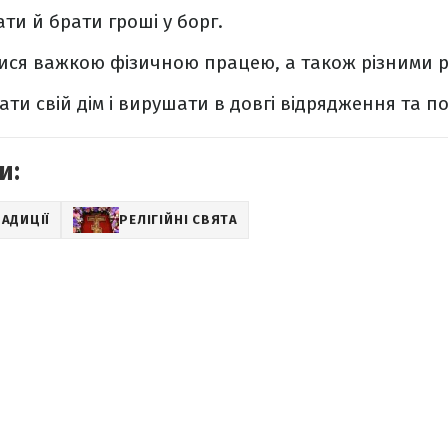
ти й брати гроші у борг.
ися важкою фізичною працею, а також різними р
ти свій дім і вирушати в довгі відрядження та п
и:
АДИЦІЇ
РЕЛІГІЙНІ СВЯТА