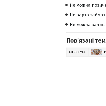
Не можна позича
Не варто займат
Не можна залиша
Пов'язані тем
LIFESTYLE
ТР