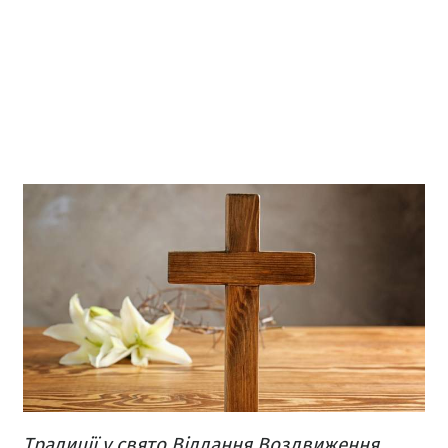
Традиції у свято Віддання Воздвиження