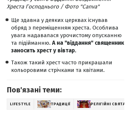
Хреста Господнього / Фото "Canva"
Ще здавна у деяких церквах існував
обряд з переміщенням хреста. Особлива
увага надавалася урочистому опусканню
та підійманню.
А на "віддання" священник
заносить хрест у вівтар.
Також такий хрест часто прикрашали
кольоровими стрічками та квітами.
Пов'язані теми:
LIFESTYLE
ТРАДИЦІЇ
РЕЛІГІЙНІ СВЯТА