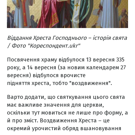
Віддання Хреста Господнього – історія свята
/ Фото "Кореспондент.ukr"
Посвячення храму відбулося 13 вересня 335
року, а 14 вересня (за новим календарем 27
вересня) відбулося врочисте
підняття хреста, тобто "воздвиження".
Варто додати, що святкування цього свята
має важливе значення для церкви,
оскільки тут мовиться не лише про форму, а
й про зміст. Воздвиження Хреста – це
окремий урочистий обряд вшановування