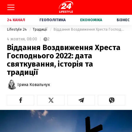
24 КАНАЛ
ГЕОПОЛІТИКА
ЕКОНОМІКА
БІЗНЕС
Lifestyle 24
Традиції
Віддання Воздвиження Хреста Господнього 2022: дата святкування, історія та традиції
4 жовтня,
08:00
2
Віддання Воздвиження Хреста
Господнього 2022: дата
святкування, історія та
традиції
Ірина Ковальчук