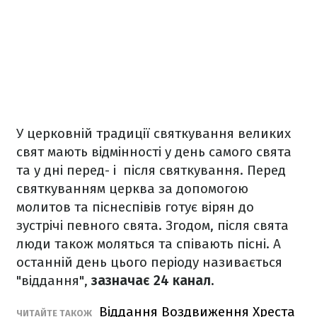
У церковній традиції святкування великих
свят мають відмінності у день самого свята
та у дні перед- і після святкування. Перед
святкуванням церква за допомогою
молитов та піснеспівів готує вірян до
зустрічі певного свята. Згодом, після свята
люди також моляться та співають пісні. А
останній день цього періоду називається
"віддання",
зазначає 24 канал.
Віддання Воздвиження Хреста
ЧИТАЙТЕ ТАКОЖ