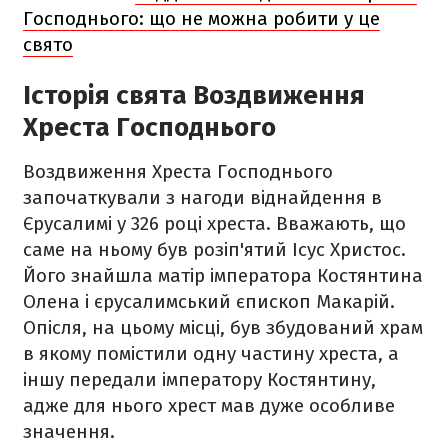
Господнього: що не можна робити у це
свято
Історія свята Воздвиження
Хреста Господнього
Воздвиження Хреста Господнього
започаткували з нагоди віднайдення в
Єрусалимі у 326 році хреста. Вважають, що
саме на ньому був розіп'ятий Ісус Христос.
Його знайшла матір імператора Костянтина
Олена і єрусалимський єпископ Макарій.
Опісля, на цьому місці, був збудований храм
в якому помістили одну частину хреста, а
іншу передали імператору Костянтину,
адже для нього хрест мав дуже особливе
значення.