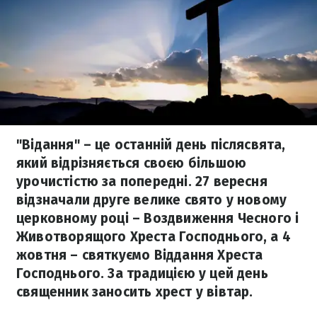
"Відання" – це останній день післясвята,
який відрізняється своєю більшою
урочистістю за попередні. 27 вересня
відзначали друге велике свято у новому
церковному році – Воздвиження Чесного і
Животворящого Хреста Господнього, а 4
жовтня – святкуємо Віддання Хреста
Господнього. За традицією у цей день
священник заносить хрест у вівтар.