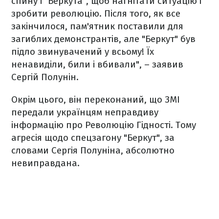
спину і "Беркута", щоб нагнітати ситуацію і
зробити революцію. Після того, як все
закінчилося, пам'ятник поставили для
загиблих демонстрантів, але "Беркут" був
підло звинувачений у всьому! Їх
ненавиділи, били і вбивали", – заявив
Сергій Полунін.
Окрім цього, він переконаний, що ЗМІ
передали українцям неправдиву
інформацію про Революцію Гідності. Тому
агресія щодо спецзагону "Беркут", за
словами Сергія Полуніна, абсолютно
невиправдана.