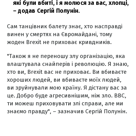
які були вбиті, і я молюся за вас, хлопці,
– додав Сергій Полунін.
Сам танцівник балету знає, хто насправді
винен у смертях на Євромайдані, тому
жоден Brexit не приховає кривдників.
"Також я не переношу злу організацію, яка
влаштувала снайперів і революцію. Я знаю,
хто ви, Brexit вас не приховає. Ви вбиваєте
хороших людей, ви вбиваєте моїх людей,
ви зруйнували мою країну. Я дістану вас за
це. Добро буде агресивнішим, ніж зло. ВВС,
ти можеш приховувати злі справи, але ми
знаємо правду", – зазначив Сергій Полунін.