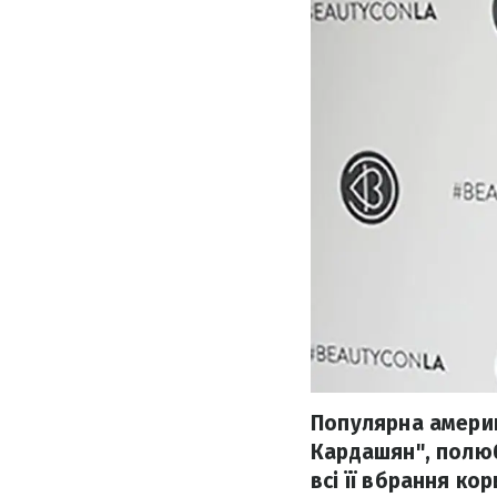
Популярна америк
Кардашян", полюб
всі її вбрання ко