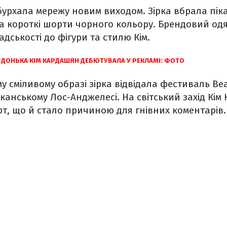
урхала мережу новим виходом. Зірка вбрала піка
а короткі шорти чорного кольору. Брендовий од
дськості до фігури та стилю Кім.
А ДОНЬКА КІМ КАРДАШЯН ДЕБЮТУВАЛА У РЕКЛАМІ: ФОТО
му сміливому образі зірка відвідала фестиваль Be
канському Лос-Анджелесі. На світський захід Кім
т, що й стало причиною для гнівних коментарів.