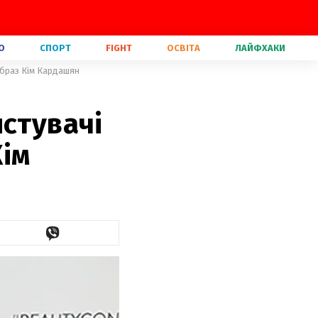
О
СПОРТ
FIGHT
ОСВІТА
ЛАЙФХАКИ
образ Кім Кардашян
истувачі
ім