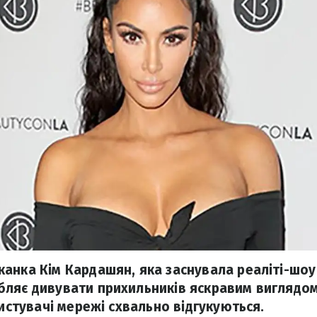
анка Кім Кардашян, яка заснувала реаліті-шоу
ляє дивувати прихильників яскравим виглядом
ристувачі мережі схвально відгукуються.