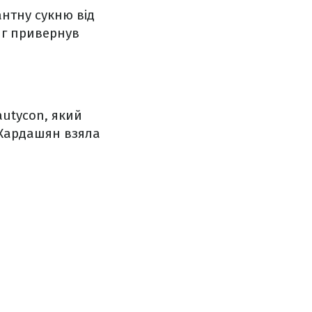
нтну сукню від
яг привернув
autycon, який
 Кардашян взяла