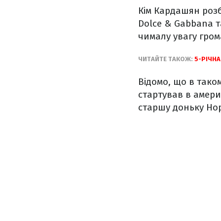
Кім Кардашян розб
Dolce & Gabbana т
чималу увагу грома
ЧИТАЙТЕ ТАКОЖ:
5-РІЧН
Відомо, що в тако
стартував в амери
старшу доньку Нор