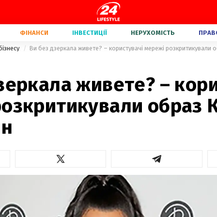
ФІНАНСИ
ІНВЕСТИЦІЇ
НЕРУХОМІСТЬ
ПРАВ
бізнесу
Ви без дзеркала живете? – користувачі мережі розкритикували 
зеркала живете? – кор
розкритикували образ К
ян