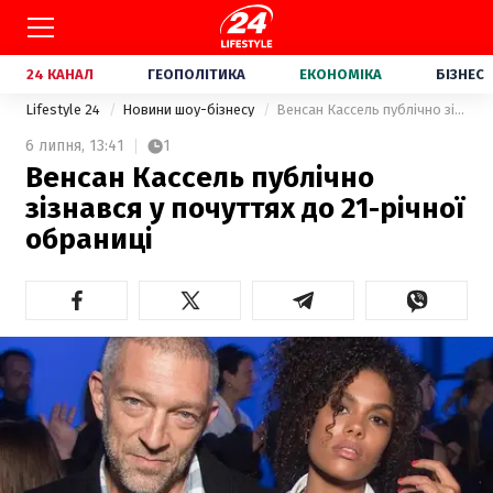
24 КАНАЛ
ГЕОПОЛІТИКА
ЕКОНОМІКА
БІЗНЕС
Lifestyle 24
Новини шоу-бізнесу
Венсан Кассель публічно зізнався у почуттях до 21-річної обраниці
6 липня,
13:41
1
Венсан Кассель публічно
зізнався у почуттях до 21-річної
обраниці