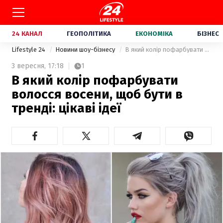
24 КАНАЛ
ГЕОПОЛІТИКА
ЕКОНОМІКА
БІЗНЕС
Lifestyle 24
Новини шоу-бізнесу
В який колір пофарбувати волосся восени, щоб бути в тренді: цікаві ідеї
3 вересня,
17:18
1
В який колір пофарбувати
волосся восени, щоб бути в
тренді: цікаві ідеї