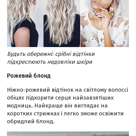
Будьть обережні: срібні відтінки
підкреслюють недовліки шкіри
Рожевий блонд
Ніжно-рожевий відтінок на світлому волоссі
обіцяє підкорити серця найзавзятіших
модниць. Найкраще він виглядає на
коротких стрижках і легко зможе освіжити
обридлий блонд.