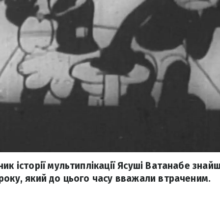
ик історії мультиплікації Ясуші Ватанабе знай
року, який до цього часу вважали втраченим.