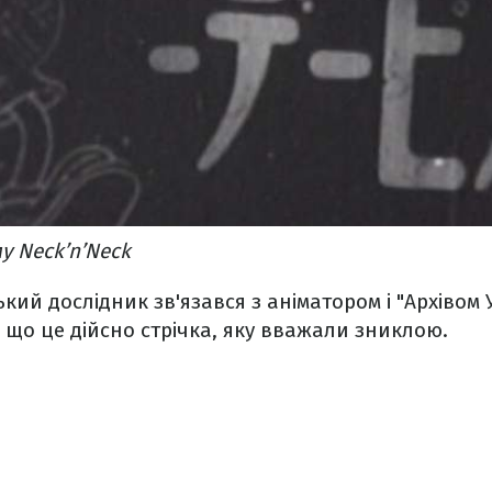
у Neck’n’Neck
кий дослідник зв'язався з аніматором і "Архівом У
 що це дійсно стрічка, яку вважали зниклою.