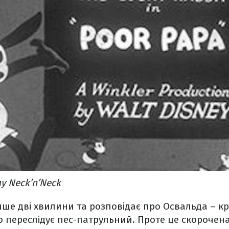
у Neck’n’Neck
ше дві хвилини та розповідає про Освальда – к
 переслідує пес-патрульний. Проте це скорочена