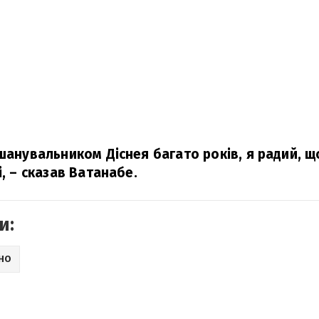
шанувальником Діснея багато років, я радий, що
,
– сказав Ватанабе.
и:
ІНО