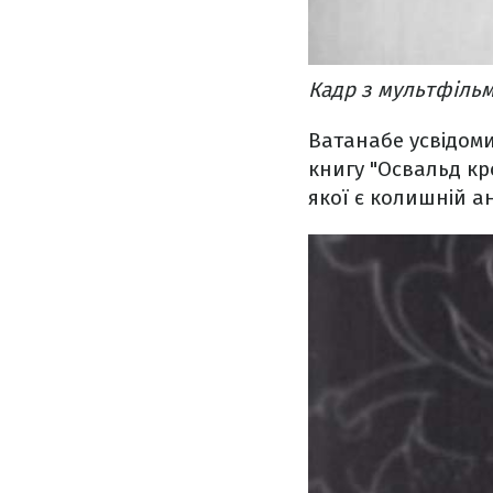
Кадр з мультфільм
Ватанабе усвідомив
книгу "Освальд кр
якої є колишній ан