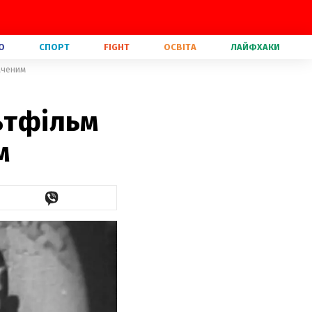
О
СПОРТ
FIGHT
ОСВІТА
ЛАЙФХАКИ
аченим
ьтфільм
м