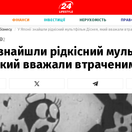
ФІНАНСИ
ІНВЕСТИЦІЇ
НЕРУХОМІСТЬ
ПРАВ
бізнесу
У Японії знайшли рідкісний мультфільм Діснея, який вважали втр
2
 знайшли рідкісний мул
який вважали втрачени