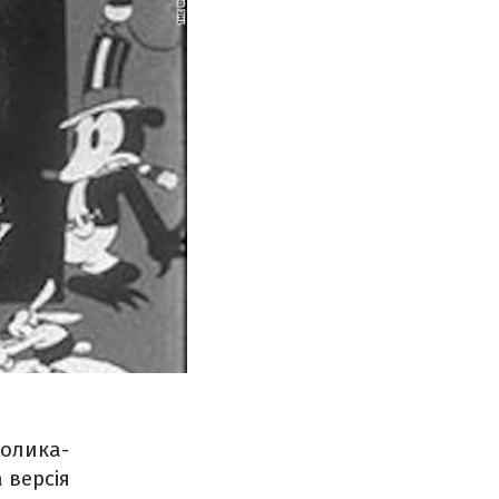
ролика-
 версія