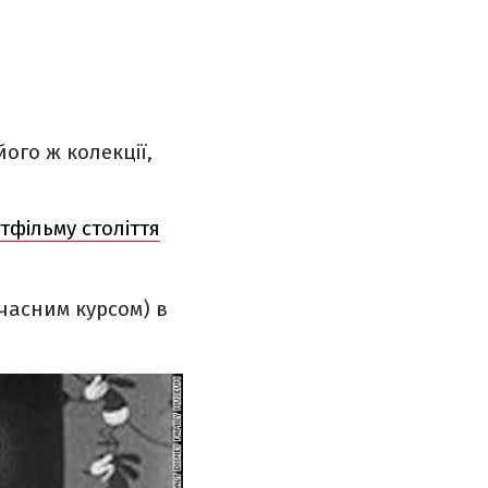
його ж колекції,
тфільму століття
очасним курсом) в