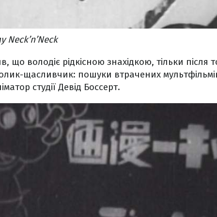
у Neck’n’Neck
, що володіє рідкісною знахідкою, тільки після т
олик-щасливчик: пошуки втрачених мультфільмів
іматор студії Девід Боссерт.