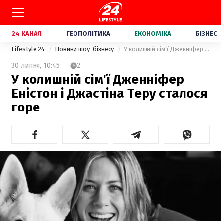
24 КАНАЛ
ГЕОПОЛІТИКА
ЕКОНОМІКА
БІЗНЕС
Lifestyle 24
Новини шоу-бізнесу
У колишній сім'ї Дженніфер Еністон і Джастіна Теру сталося горе
30 липня,
10:45
2
У колишній сім'ї Дженніфер
Еністон і Джастіна Теру сталося
горе