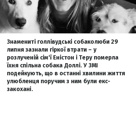
Знамениті голлівудські собаколюби 29
липня зазнали гіркої втрати – у
розлученій сім'ї Еністон і Теру померла
їхня спільна собака Доллі. У ЗМІ
подейкують, що в останні хвилини життя
улюбленця поручим з ним були екс-
закохані.