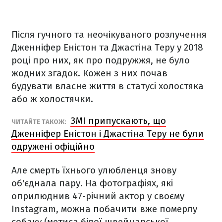
Після гучного та неочікуваного розлучення
Дженніфер Еністон та Джастіна Теру у 2018
році про них, як про подружжя, не було
жодних згадок. Кожен з них почав
будувати власне життя в статусі холостяка
або ж холостячки.
ЗМІ припускають, що
ЧИТАЙТЕ ТАКОЖ:
Дженніфер Еністон і Джастіна Теру не були
одружені офіційно
Але смерть їхнього улюбленця знову
об'єднала пару. На фотографіях, які
оприлюднив 47-річний актор у своєму
Instagram, можна побачити вже померлу
собаку (метиса білої швейцарської