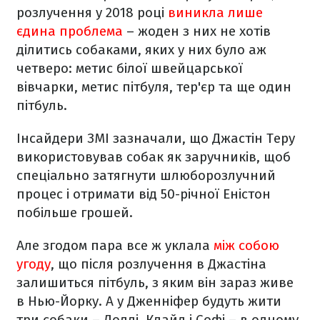
розлучення у 2018 році
виникла лише
єдина проблема
– жоден з них не хотів
ділитись собаками, яких у них було аж
четверо: метис білої швейцарської
вівчарки, метис пітбуля, тер'єр та ще один
пітбуль.
Інсайдери ЗМІ зазначали, що Джастін Теру
використовував собак як заручників, щоб
спеціально затягнути шлюборозлучний
процес і отримати від 50-річної Еністон
побільше грошей.
Але згодом пара все ж уклала
між собою
угоду
, що після розлучення
в Джастіна
залишиться пітбуль, з яким він зараз живе
в Нью-Йорку. А у Дженніфер будуть жити
три собаки – Доллі, Клайд і Софі – в одному