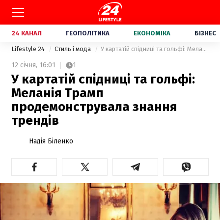
24 КАНАЛ
ГЕОПОЛІТИКА
ЕКОНОМІКА
БІЗНЕС
Lifestyle 24
Стиль і мода
У картатій спідниці та гольфі: Меланія Трамп продемонструвала знання трендів
12 січня,
16:01
1
У картатій спідниці та гольфі:
Меланія Трамп
продемонструвала знання
трендів
Надія Біленко