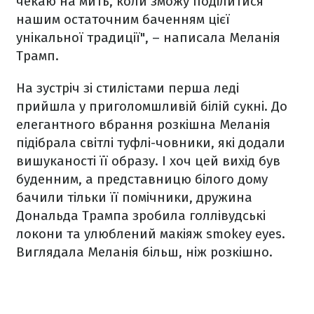
чекаю на мить, коли зможу поділитися
нашим остаточним баченням цієї
унікальної традиції", – написала Меланія
Трамп.
На зустріч зі стилістами перша леді
прийшла у приголомшливій білій сукні. До
елегантного вбрання розкішна Меланія
підібрала світлі туфлі-човники, які додали
вишуканості її образу. І хоч цей вихід був
буденним, а представницю білого дому
бачили тільки її помічники, дружина
Дональда Трампа зробила голлівудські
локони та улюблений макіяж smokey eyes.
Виглядала Меланія більш, ніж розкішно.