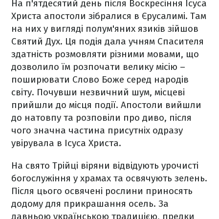
На п'ятдесятий день після Воскресіння Ісуса
Христа апостоли зібралися в Єрусалимі. Там
на них у вигляді полум'яних язиків зійшов
Святий Дух. Ця подія дала учням Спасителя
здатність розмовляти різними мовами, що
дозволило їм розпочати велику місію –
поширювати Слово Боже серед народів
світу. Почувши незвичний шум, місцеві
прийшли до місця події. Апостоли вийшли
до натовпу та розповіли про диво, після
чого значна частина присутніх одразу
увірувала в Ісуса Христа.
На свято Трійці віряни відвідують урочисті
богослужіння у храмах та освячують зелень.
Після цього освячені рослини приносять
додому для прикрашання осель. За
давньою українською традицією, предки