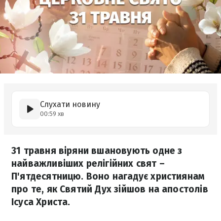
Слухати новину
00:59 хв
31 травня віряни вшановують одне з
найважливіших релігійних свят –
П'ятдесятницю. Воно нагадує християнам
про те, як Святий Дух зійшов на апостолів
Ісуса Христа.