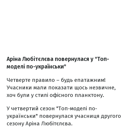
Аріна Любітєлєва повернулася у "Топ-
моделі по-українськи"
Четверте правило – будь епатажним!
Учасники мали показати щось незвичне,
хоч були у стилі офісного планктону.
У четвертий сезон "Топ-моделі по-
українськи" повернулася учасниця другого
сезону Аріна Любітєлєва.