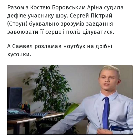
Разом з Костею Боровським Аріна судила
дефіле учаснику шоу. Сергей Пістрий
(Стоун) буквально зрозумів завдання
завоювати її серце і поліз цілуватися.
А Самвел розламав ноутбук на дрібні
кусочки.