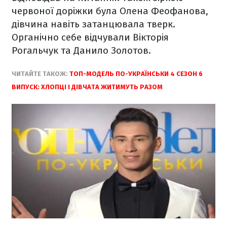
червоної доріжки була Олена Феофанова,
дівчина навіть затанцювала тверк.
Органічно себе відчували Вікторія
Рогальчук та Данило Золотов.
ЧИТАЙТЕ ТАКОЖ:
ТОП-МОДЕЛЬ ПО-УКРАЇНСЬКИ 4 СЕЗОН 6
ВИПУСК: ХЛОПЦІ І ДІВЧАТА ЖИТИМУТЬ РАЗОМ