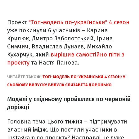
Проект
"Топ-модель по-українськи" 4 сезон
уже покинули 6 учасників – Карина
Крилюк, Дмитро Заболотський, Ірина
Симчич, Владислав Дунаєв, Михайло
Кухарчук, який
вирішив самостійно піти з
проекту
та Настя Панова.
ЧИТАЙТЕ ТАКОЖ:
ТОП-МОДЕЛЬ ПО-УКРАЇНСЬКИ 4 СЕЗОН: У
СЬОМОМУ ВИПУСКУ ВИБУЛА ЄЛИЗАВЕТА ДОРОНЬКО
Моделі у спідньому пройшлися по червоній
доріжці
Головна тема цього тижня – підтримувати
власний імідж. Що постили учасники в
Іnstagram до проекту? Насправді не дуже