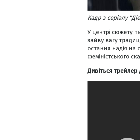
Кадр з серіалу "Ді
У центрі сюжету пи
зайву вагу традиц
остання надія на 
феміністського ск
Дивіться трейлер 