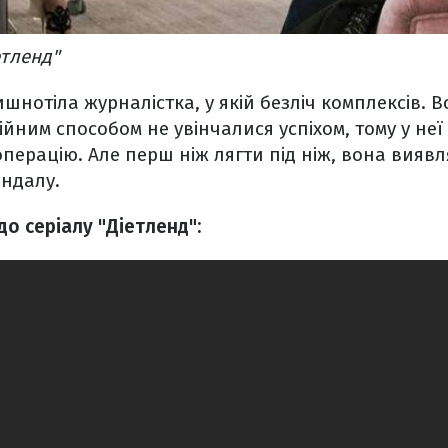
етленд"
шнотіла журналістка, у якій безліч комплексів. В
ійним способом не увінчалися успіхом, тому у не
операцію. Але перш ніж лягти під ніж, вона виявл
андалу.
до серіалу "Діетленд":