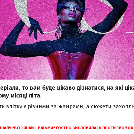
ріали, то вам буде цікаво дізнатися, на які ціка
му місяці літа.
уть влітку є різними за жанрами, а сюжети захоп
ЕРІАЛУ "ВСІ ЖІНКИ – ВІДЬМИ" ГОСТРО ВИСЛОВИЛАСЬ ПРОТИ ЗЙОМО