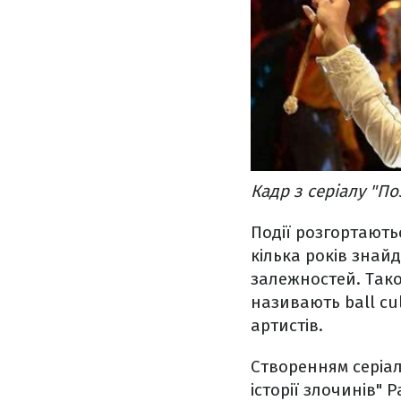
Кадр з серіалу "По
Події розгортають
кілька років знайд
залежностей. Тако
називають ball cu
артистів.
Створенням серіал
історії злочинів" 