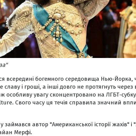
за"
ся всередині богемного середовища Нью-Йорка, 
е славу і гроші, а інші довго не протягнуть через 
ж особливу увагу сконцентровано на ЛГБТ-субкул
lture. Свого часу ця течія справила значний впл
у займався автор "Американської історії жахів" і
Райан Мерфі.