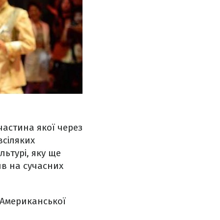
частина якої через
всіляких
ьтурі, яку ще
ив на сучасних
 "Американської