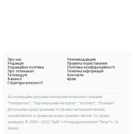
Про нас
Рекламодавцям
Редакція
Правила користування
Редакційна політика
Політика конфіденційності
Про телеканал
Технічна інформація
Телеведучі
Контакти
Вакансії
Архів
Структура власності
Всі комерційні рекламні матеріали позначені словами
"Спецпроєкт", "Партнерський матеріал", "Експерт", "Позиція".
Детальніше щодо реклами та правил цитування можна
ознайомитись в правилах користування сайтом. Усі права
захищені. © 2005—2021, ПрАТ «Телерадіокомпанія "Люкс"», 24
Канал.