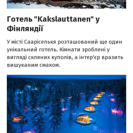
Готель "Kakslauttanen" у
Фінляндії
У місті Сааріселькя розташований ще один
унікальний готель. Кімнати зроблені у
вигляді скляних куполів, а інтер'єр вразить
вишуканим смаком.