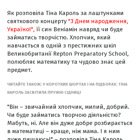
Як розповіла Тіна Кароль за лаштунками
святкового концерту
"З Днем народження,
Україно!",
її син Веніамін навряд чи буде
займатись творчістю. Хлопчик, який
навчається в одній з престижних шкіл
Великобританії
Repton Preparatory School
,
полюбляє математику та чудово знає цей
предмет.
ЧИТАЙТЕ ТАКОЖ: У КОРОТКИХ ШОРТАХ І НА ПІДБОРАХ: ТІНА
КАРОЛЬ ЗАСВІТИЛА ПРУЖНІ СІДНИЦІ
"Він – звичайний хлопчик, милий, добрий.
Чи буде займатись творчою діяльністю?
Мабуть, ні. Але він дуже добре розбирається
в математиці – краще, ніж мама. І я ним
дуже пишаюсь!" – розповіла Тіна Кароль.