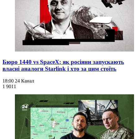
Бюро 1440 vs SpaceX: як росіяни запускають
власні аналоги Starlink і хто за цим стоїть
18:00
24 Канал
1 901
1