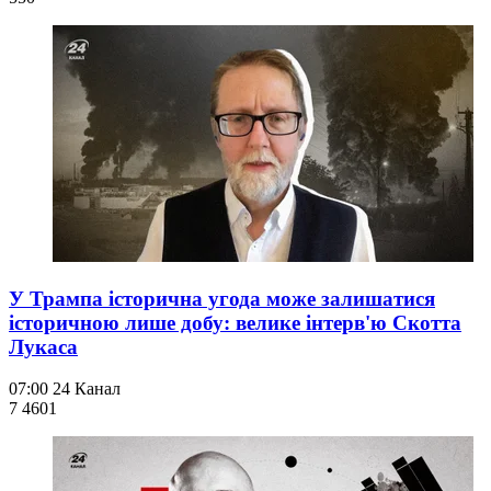
У Трампа історична угода може залишатися
історичною лише добу: велике інтерв'ю Скотта
Лукаса
07:00
24 Канал
7 460
1