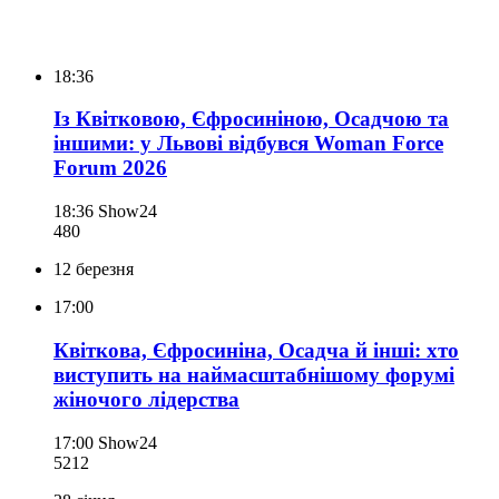
18:36
Із Квітковою, Єфросиніною, Осадчою та
іншими: у Львові відбувся Woman Force
Forum 2026
18:36
Show24
480
12 березня
17:00
Квіткова, Єфросиніна, Осадча й інші: хто
виступить на наймасштабнішому форумі
жіночого лідерства
17:00
Show24
521
2