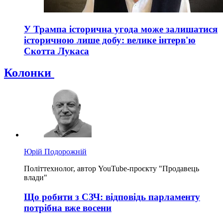
У Трампа історична угода може залишатися
історичною лише добу: велике інтерв'ю
Скотта Лукаса
Колонки
Юрій Подорожній
Політтехнолог, автор YouTube-проєкту "Продавець
влади"
Що робити з СЗЧ: відповідь парламенту
потрібна вже восени