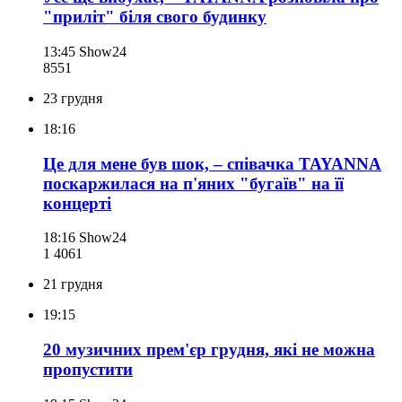
"приліт" біля свого будинку
13:45
Show24
855
1
23 грудня
18:16
Це для мене був шок, – співачка TAYANNA
поскаржилася на п'яних "бугаїв" на її
концерті
18:16
Show24
1 406
1
21 грудня
19:15
20 музичних прем'єр грудня, які не можна
пропустити