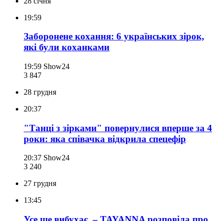
28 січня
19:59
Заборонене кохання: 6 українських зірок,
які були коханками
19:59
Show24
3 847
28 грудня
20:37
"Танці з зірками" повернулися вперше за 4
роки: яка співачка відкрила спецефір
20:37
Show24
3 240
27 грудня
13:45
Усе ще вибухає, – TAYANNA розповіла про