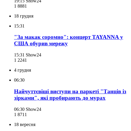
19:15
Show24
1 888
1
18 грудня
15:31
"За макак соромно": концерт TAYANNA у
США обурив мережу
15:31
Show24
1 224
1
4 грудня
06:30
Найчуттєвіші виступи на паркеті "Танців із
зірками", які пробирають до мурах
06:30
Show24
1 871
1
18 вересня