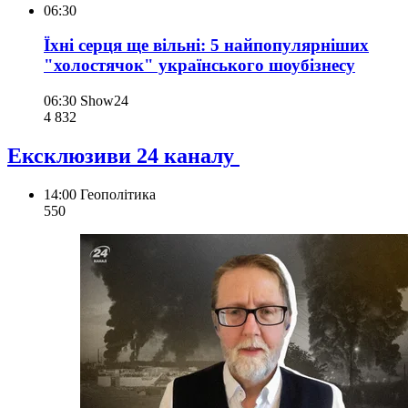
06:30
Їхні серця ще вільні: 5 найпопулярніших
"холостячок" українського шоубізнесу
06:30
Show24
4 832
Ексклюзиви 24 каналу
14:00
Геополітика
550