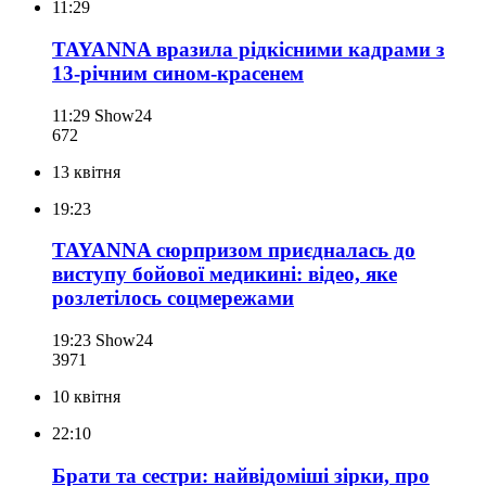
11:29
TAYANNA вразила рідкісними кадрами з
13-річним сином-красенем
11:29
Show24
672
13 квітня
19:23
TAYANNA сюрпризом приєдналась до
виступу бойової медикині: відео, яке
розлетілось соцмережами
19:23
Show24
397
1
10 квітня
22:10
Брати та сестри: найвідоміші зірки, про