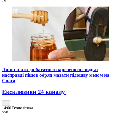
76
Липкі п'яти до багатого нареченого: звідки
насправді пішов обряд мазати підошву медом на
Спаса
Ексклюзиви 24 каналу
14:00
Геополітика
550