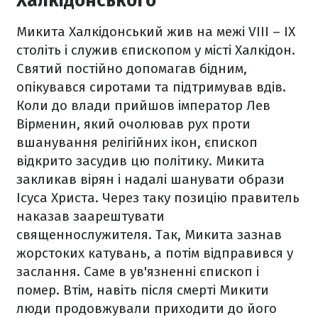
Халкідонського
Микита Халкідонський жив на межі VIII – IX
століть і служив єпископом у місті Халкідон.
Святий постійно допомагав бідним,
опікувався сиротами та підтримував вдів.
Коли до влади прийшов імператор Лев
Вірменин, який очолював рух проти
вшанування релігійних ікон, єпископ
відкрито засудив цю політику. Микита
закликав вірян і надалі шанувати образи
Ісуса Христа. Через таку позицію правитель
наказав заарештувати
священнослужителя. Так, Микита зазнав
жорстоких катувань, а потім відправився у
заслання. Саме в ув'язненні єпископ і
помер. Втім, навіть після смерті Микити
люди продовжували приходити до його