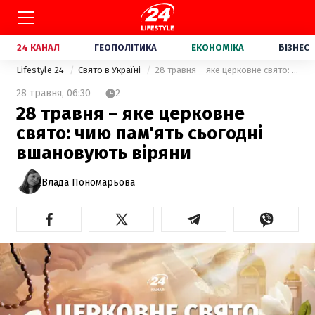
24 КАНАЛ
ГЕОПОЛІТИКА
ЕКОНОМІКА
БІЗНЕС
Lifestyle 24
Свято в Україні
28 травня – яке церковне свято: чию пам'ять сьогодні вшановують віряни
28 травня,
06:30
2
28 травня – яке церковне
свято: чию пам'ять сьогодні
вшановують віряни
Влада Пономарьова