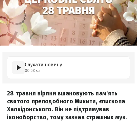
Слухати новину
00:53 хв
28 травня віряни вшановують пам'ять
святого преподобного Микити, єпископа
Халкідонського. Він не підтримував
іконоборство, тому зазнав страшних мук.