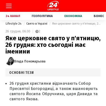
24 КАНАЛ
ГЕОПОЛІТИКА
ЕКОНОМІКА
БІЗНЕС
Lifestyle 24
Свято в Україні
Яке церковне свято у п'ятницю, 26 грудня: хто сьогодні має іменини
26 грудня,
06:30
2
Яке церковне свято у п'ятницю,
26 грудня: хто сьогодні має
іменини
Влада Пономарьова
ОСНОВНІ ТЕЗИ
26 грудня християни відзначають Собор
Пресвятої Богородиці, а також вшановують
святого Йосипа Обручника, царя Давида та
святого Якова.