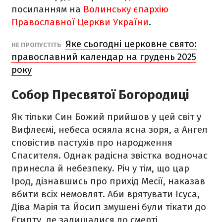
посиланням на
Волинську єпархію
Православної Церкви України
.
Яке сьогодні церковне свято:
НЕ ПРОПУСТІТЬ
православний календар на грудень 2025
року
Собор Пресвятої Богородиці
Як тільки Син Божий прийшов у цей світ у
Вифлеємі, небеса осяяла ясна зоря, а Ангел
сповістив пастухів про народження
Спасителя. Однак радісна звістка водночас
принесла й небезпеку. Річ у тім, що цар
Ірод, дізнавшись про прихід Месії, наказав
вбити всіх немовлят. Аби врятувати Ісуса,
Діва Марія та Йосип змушені були тікати до
Єгипту, де залишалися до смерті