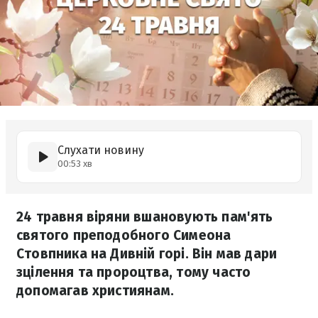
Слухати новину
00:53 хв
24 травня віряни вшановують пам'ять
святого преподобного Симеона
Стовпника на Дивній горі. Він мав дари
зцілення та пророцтва, тому часто
допомагав християнам.