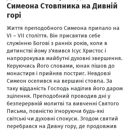
Симеона Стовпника на Дивній
горі
Життя преподобного Симеона припало на
VI – VII століття. Він присвятив себе
служінню Богові з ранніх років, коли в
дитинстві йому з'явився Ісус Христос і
напророкував майбутні духовні звершення.
Керуючись Його словами, юнак пішов до
монастиря і прийняв постриг. Невдовзі
Симеон оселився на вершині стовпа. За
таку відданість Господь наділив його даром
зцілення. Преподобний проводив дні у
безперервній молитві та вивченні Святого
Письма, повністю ігноруючи будь-які
світські чи духовні спокуси. Згодом святий
перебрався на Дивну гору, де продовжив