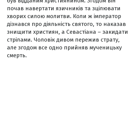
був відданим християнином. Згодом він
почав навертати язичників та зцілювати
хворих силою молитви. Коли ж імператор
дізнався про діяльність святого, то наказав
знищити християн, а Севастіана – закидати
стрілами. Чоловік дивом пережив страту,
але згодом все одно прийняв мученицьку
смерть.