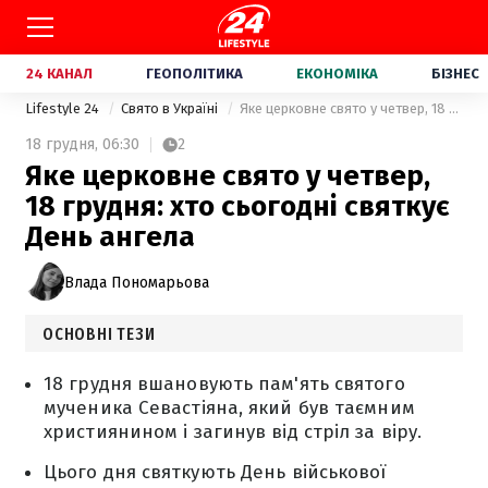
24 КАНАЛ
ГЕОПОЛІТИКА
ЕКОНОМІКА
БІЗНЕС
Lifestyle 24
Свято в Україні
Яке церковне свято у четвер, 18 грудня: хто сьогодні святкує День ангела
18 грудня,
06:30
2
Яке церковне свято у четвер,
18 грудня: хто сьогодні святкує
День ангела
Влада Пономарьова
ОСНОВНІ ТЕЗИ
18 грудня вшановують пам'ять святого
мученика Севастіяна, який був таємним
християнином і загинув від стріл за віру.
Цього дня святкують День військової