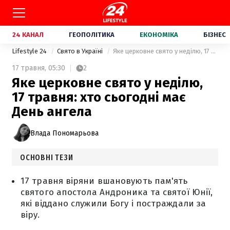
24 КАНАЛ
ГЕОПОЛІТИКА
ЕКОНОМІКА
БІЗНЕС
Lifestyle 24
Свято в Україні
Яке церковне свято у неділю, 17 травня: хто сьогодні має День ангела
17 травня,
05:30
2
Яке церковне свято у неділю,
17 травня: хто сьогодні має
День ангела
Влада Пономарьова
ОСНОВНІ ТЕЗИ
17 травня віряни вшановують пам'ять
святого апостола Андроника та святої Юнії,
які віддано служили Богу і постраждали за
віру.