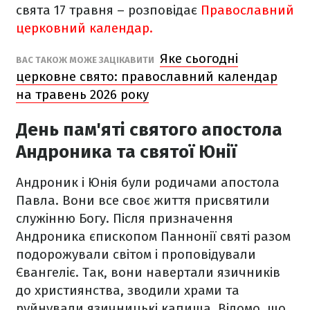
свята 17 травня – розповідає
Православний
церковний календар.
Яке сьогодні
ВАС ТАКОЖ МОЖЕ ЗАЦІКАВИТИ
церковне свято: православний календар
на травень 2026 року
День пам'яті святого апостола
Андроника та святої Юнії
Андроник і Юнія були родичами апостола
Павла. Вони все своє життя присвятили
служінню Богу. Після призначення
Андроника єпископом Паннонії святі разом
подорожували світом і проповідували
Євангеліє. Так, вони навертали язичників
до християнства, зводили храми та
руйнували язичницькі капища. Відомо, що