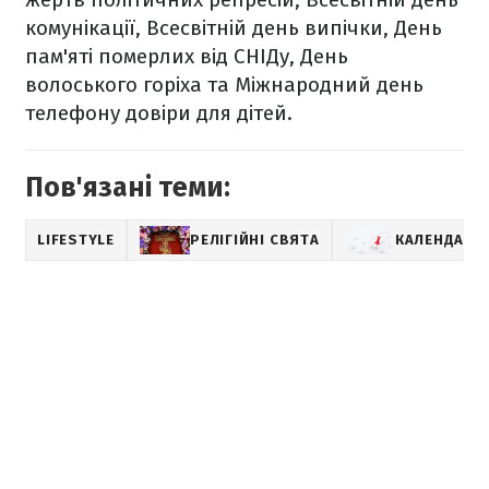
комунікації, Всесвітній день випічки, День
пам'яті померлих від СНІДу, День
волоського горіха та Міжнародний день
телефону довіри для дітей.
Пов'язані теми:
LIFESTYLE
РЕЛІГІЙНІ СВЯТА
КАЛЕНДАР 