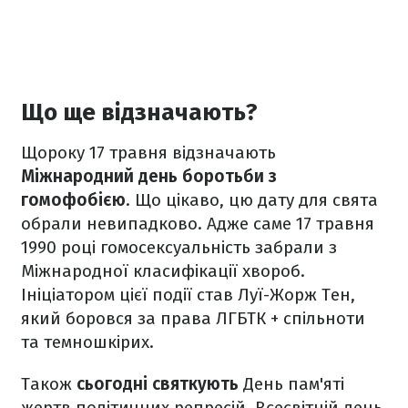
Що ще відзначають?
Щороку 17 травня відзначають
Міжнародний день боротьби з
гомофобією
. Що цікаво, цю дату для свята
обрали невипадково. Адже саме 17 травня
1990 році гомосексуальність забрали з
Міжнародної класифікації хвороб.
Ініціатором цієї події став Луї-Жорж Тен,
який боровся за права ЛГБТК + спільноти
та темношкірих.
Також
сьогодні святкують
День пам'яті
жертв політичних репресій, Всесвітній день