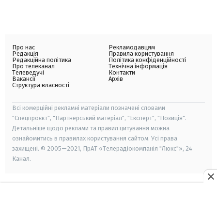
Про нас
Рекламодавцям
Редакція
Правила користування
Редакційна політика
Політика конфіденційності
Про телеканал
Технічна інформація
Телеведучі
Контакти
Вакансії
Архів
Структура власності
Всі комерційні рекламні матеріали позначені словами
"Спецпроєкт", "Партнерський матеріал", "Експерт", "Позиція".
Детальніше щодо реклами та правил цитування можна
ознайомитись в правилах користування сайтом. Усі права
захищені. © 2005—2021, ПрАТ «Телерадіокомпанія "Люкс"», 24
Канал.