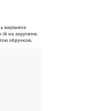
ель вирішила
 їй на заручини.
отою обручкою.