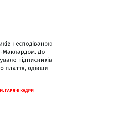
ків несподіваною
р-Маклардом. До
кувало підписників
го плаття, одівши
: ГАРЯЧІ КАДРИ