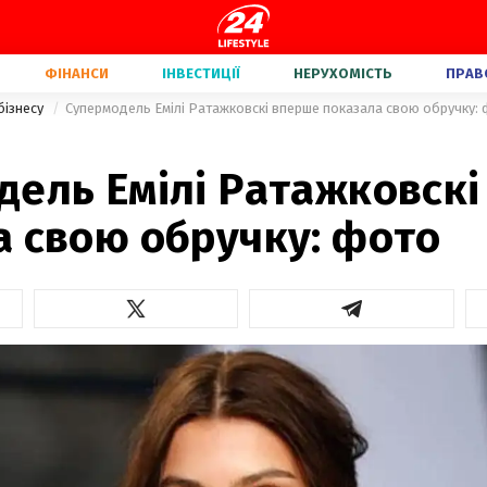
ФІНАНСИ
ІНВЕСТИЦІЇ
НЕРУХОМІСТЬ
ПРАВ
бізнесу
Супермодель Емілі Ратажковскі вперше показала свою обручку:
дель Емілі Ратажковск
а свою обручку: фото