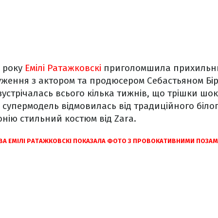
8 року
Емілі Ратажковскі
приголомшила прихильни
ження з актором та продюсером Себастьяном Бі
устрічалась всього кілька тижнів, що трішки шо
о, супермодель відмовилась від традиційного біло
нію стильний костюм від Zara.
ВА ЕМІЛІ РАТАЖКОВСКІ ПОКАЗАЛА ФОТО З ПРОВОКАТИВНИМИ ПОЗАМИ