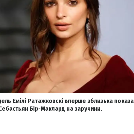
ель Емілі Ратажковскі вперше зблизька показа
 Себастьян Бір-Маклард на заручини.