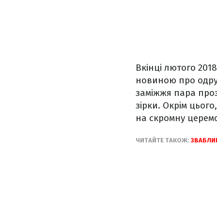
Вкінці лютого 201
новиною про одру
заміжжя пара проз
зірки. Окрім цьог
на скромну церемо
ЧИТАЙТЕ ТАКОЖ:
ЗВАБЛИ