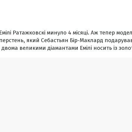
Емілі Ратажковскі минуло 4 місяці. Аж тепер мод
ерстень, який Себастьян Бір-Маклард подарував
 двома великими діамантами Емілі носить із зол