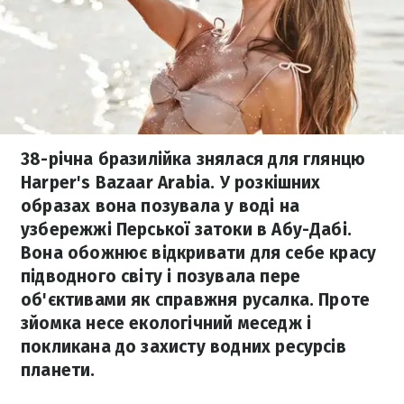
38-річна бразилійка знялася для глянцю
Harper's Bazaar Arabia. У розкішних
образах вона позувала у воді на
узбережжі Перської затоки в Абу-Дабі.
Вона обожнює відкривати для себе красу
підводного світу і позувала пере
об'єктивами як справжня русалка. Проте
зйомка несе екологічний меседж і
покликана до захисту водних ресурсів
планети.