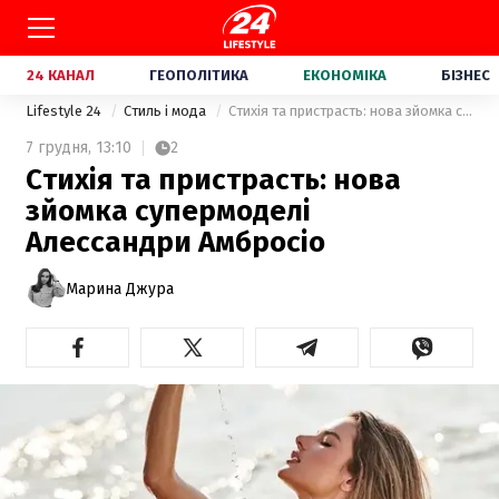
24 КАНАЛ
ГЕОПОЛІТИКА
ЕКОНОМІКА
БІЗНЕС
Lifestyle 24
Стиль і мода
Стихія та пристрасть: нова зйомка супермоделі Алессандри Амбросіо
7 грудня,
13:10
2
Стихія та пристрасть: нова
зйомка супермоделі
Алессандри Амбросіо
Марина Джура