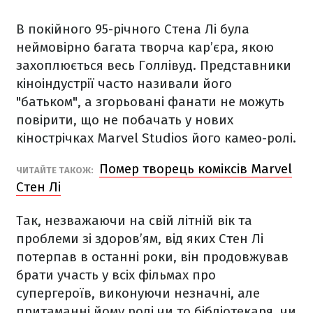
В покійного 95-річного Стена Лі була
неймовірно багата творча кар’єра, якою
захоплюється весь Голлівуд. Представники
кіноіндустрії часто називали його
"батьком", а згорьовані фанати не можуть
повірити, що не побачать у нових
кінострічках Marvel Studios його камео-ролі.
Помер творець коміксів Marvel
ЧИТАЙТЕ ТАКОЖ:
Стен Лі
Так, незважаючи на свій літній вік та
проблеми зі здоров’ям, від яких Стен Лі
потерпав в останні роки, він продовжував
брати участь у всіх фільмах про
супергероїв, виконуючи незначні, але
притаманні йому ролі чи то бібліотекаря, чи