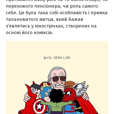
перехожого пенсіонера, чи роль самого
себе. Це була така собі особливість і примха
талановитого митця, який бажав
з’являтись у кінострічках, створених на
основі його коміксів.