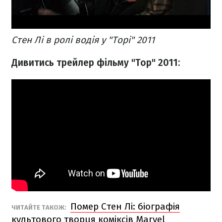
Стен Лі в ролі водія у "Торі" 2011
Дивитись трейлер фільму "Тор" 2011:
Помер Стен Лі: біографія
ЧИТАЙТЕ ТАКОЖ:
культового творця коміксів Marvel