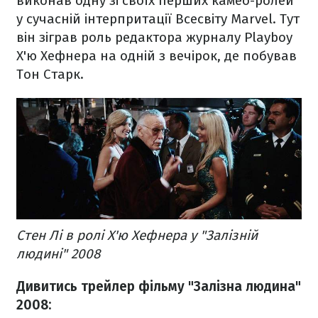
виконав одну зі своїх перших камео-ролей
у сучасній інтерпритації Всесвіту Marvel. Тут
він зіграв роль редактора журналу Playboy
Х'ю Хефнера на одній з вечірок, де побував
Тон Старк.
Стен Лі в ролі Х'ю Хефнера у "Залізній
людині" 2008
Дивитись трейлер фільму "Залізна людина"
2008: