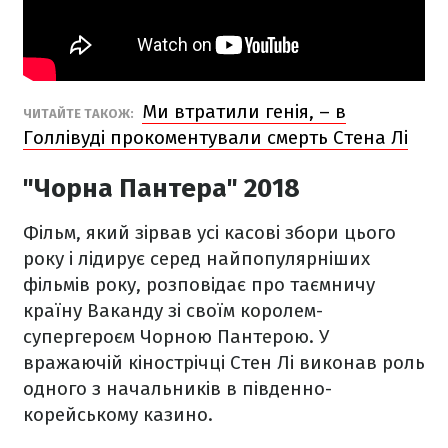
Ми втратили генія, – в
ЧИТАЙТЕ ТАКОЖ:
Голлівуді прокоментували смерть Стена Лі
"Чорна Пантера" 2018
Фільм, який зірвав усі касові збори цього
року і лідирує серед найпопулярніших
фільмів року, розповідає про таємничу
країну Ваканду зі своїм королем-
супергероєм Чорною Пантерою. У
вражаючій кінострічці Стен Лі виконав роль
одного з начальників в південно-
корейському казино.