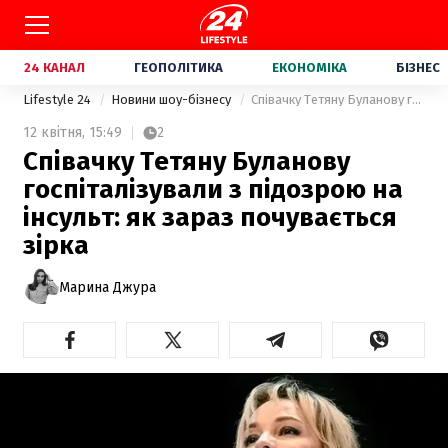
24 КАНАЛ
ГЕОПОЛІТИКА
ЕКОНОМІКА
БІЗНЕС
Lifestyle 24
Новини шоу-бізнесу
Співачку Тетяну Буланову госпіталізували з підозрою на інсульт: як зараз почувається зірка
12 квітня,
15:49
2
Співачку Тетяну Буланову
госпіталізували з підозрою на
інсульт: як зараз почувається
зірка
Марина Джура