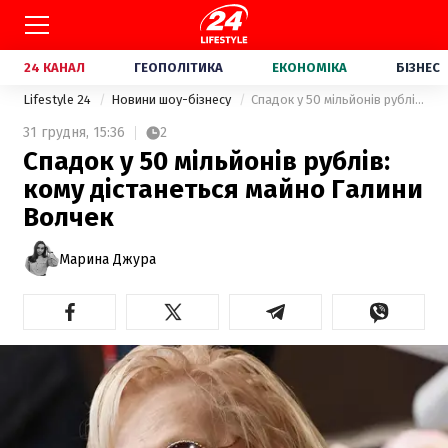
24 КАНАЛ
ГЕОПОЛІТИКА
ЕКОНОМІКА
БІЗНЕС
Lifestyle 24
Новини шоу-бізнесу
Спадок у 50 мільйонів рублів: кому дістанеться майно Галини Волчек
31 грудня,
15:36
2
Спадок у 50 мільйонів рублів:
кому дістанеться майно Галини
Волчек
Марина Джура