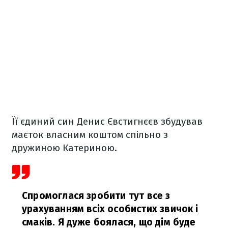
Її єдиний син Денис Євстигнєєв збудував
маєток власним коштом спільно з
дружиною Катериною.
Спромоглася зробити тут все з
урахуванням всіх особистих звичок і
смаків. Я дуже боялася, що дім буде