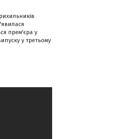
прихильників
з'явилася
ься прем'єра у
випуску у третьому