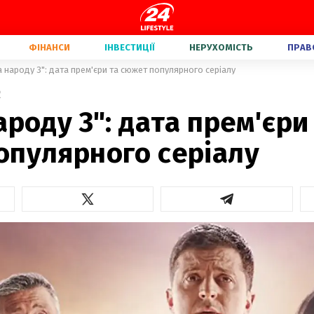
ФІНАНСИ
ІНВЕСТИЦІЇ
НЕРУХОМІСТЬ
ПРАВ
а народу 3": дата прем'єри та сюжет популярного серіалу
2
ароду 3": дата прем'єри
опулярного серіалу