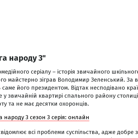
га народу 3"
омедійного серіалу – історія звичайного шкільно
го майстерно зіграв Володимир Зеленський. За в
 саме його президентом. Відтак несподівано кра
е у звичайній квартирі спального району столиці,
ту та не має десятки охоронців.
а народу 3 сезон 3 серія: онлайн
відомлює всі проблеми суспільства, адже добре з