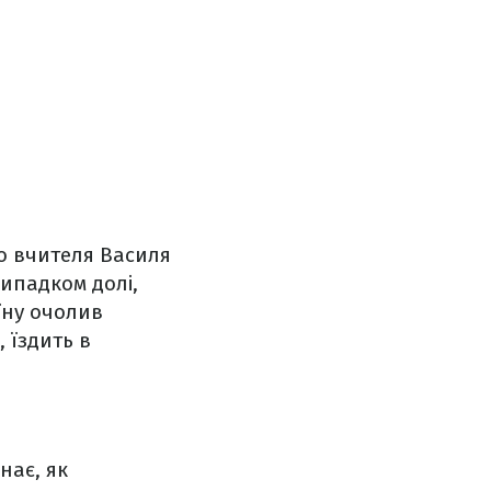
го вчителя Василя
ипадком долі,
їну очолив
 їздить в
нає, як