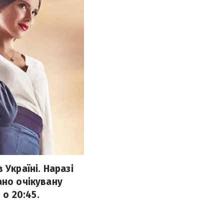
 Україні. Наразі
ано очікувану
 о 20:45.