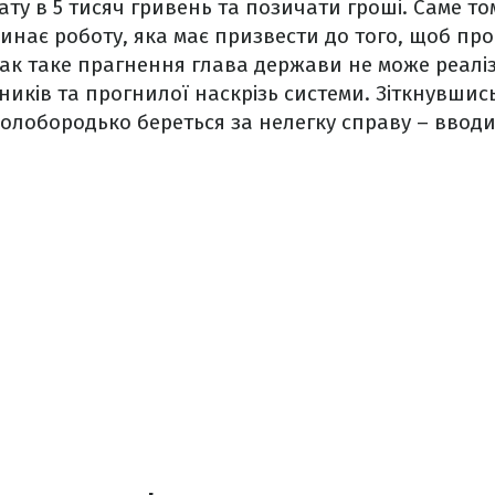
ту в 5 тисяч гривень та позичати гроші. Саме то
нає роботу, яка має призвести до того, щоб пр
ак таке прагнення глава держави не може реалі
иків та прогнилої наскрізь системи. Зіткнувшись
олобородько береться за нелегку справу – ввод