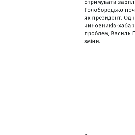
отримувати зарпла
Голобородько почи
як президент. Одн
чиновників-хабарн
проблем, Василь Г
зміни.