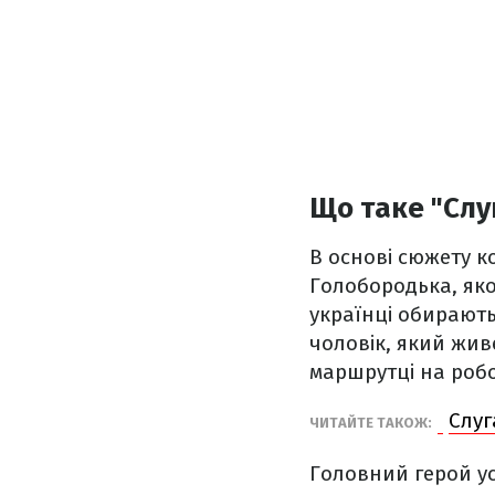
Що таке "Слу
В основі сюжету к
Голобородька, яко
українці обирають
чоловік, який жив
маршрутці на робо
Слуг
ЧИТАЙТЕ ТАКОЖ:
Головний герой ус