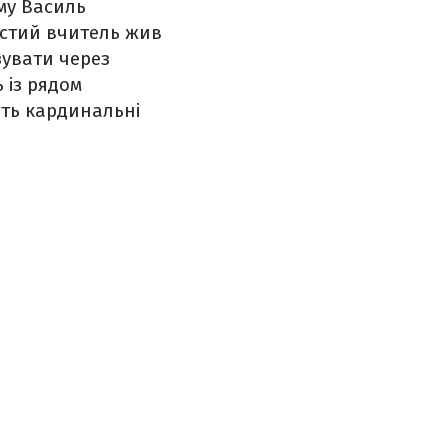
му Василь
остий вчитель жив
зувати через
 із рядом
ить кардинальні