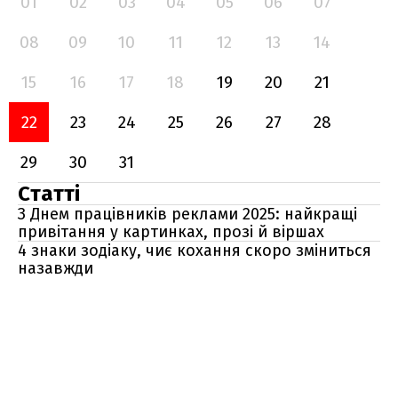
01
02
03
04
05
06
07
08
09
10
11
12
13
14
15
16
17
18
19
20
21
22
23
24
25
26
27
28
29
30
31
Статті
З Днем працівників реклами 2025: найкращі
привітання у картинках, прозі й віршах
4 знаки зодіаку, чиє кохання скоро зміниться
назавжди