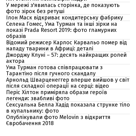
У мережі з'явилась сторінка, де показують
фото зірок без ретуші
Ілон Маск відкриває кондитерську фабрику
Селена Гомес, Ума Турман та інші зірки на
показі Prada Resort 2019: фото гламурних
образів
Відомий режисер Карлос Карвальо помер від
нападу тварини в Африці: деталі
Джорджу Клуні – 57: десять найкращих ролей
актора
Ума Турман готова співпрацювати з
Тарантіно після гучного скандалу
Арнольд Шварценеггер вперше вийшов у світ
після складної операції на серці: відео
Періс Хілтон приміряла образи героїв
легенди: звабливі фото
Сексуальна Белла Хадід показала струнке тіло
в купальнику: фото
Опублікували фото Melovin з відкриття
Євробачення 2018