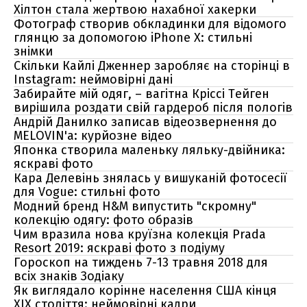
Хілтон стала жертвою нахабної хакерки
Фотограф створив обкладинки для відомого
глянцю за допомогою iPhone Х: стильні
знімки
Скільки Кайлі Дженнер заробляє на сторінці в
Instagram: неймовірні дані
Забирайте мій одяг, – вагітна Кріссі Тейген
вирішила роздати свій гардероб після пологів
Андрій Данилко записав відеозвернення до
MELOVIN'а: курйозне відео
Японка створила маленьку ляльку-двійника:
яскраві фото
Кара Делевінь знялась у вишуканій фотосесії
для Vogue: стильні фото
Модний бренд H&M випустить "скромну"
колекцію одягу: фото образів
Чим вразила нова круїзна колекція Prada
Resort 2019: яскраві фото з подіуму
Гороскоп на тиждень 7-13 травня 2018 для
всіх знаків Зодіаку
Як виглядало корінне населення США кінця
XIX століття: неймовірні кадри