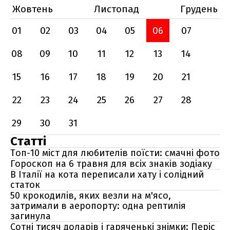
Жовтень
Листопад
Грудень
01
02
03
04
05
06
07
08
09
10
11
12
13
14
15
16
17
18
19
20
21
22
23
24
25
26
27
28
29
30
31
Статті
Топ-10 міст для любителів поїсти: смачні фото
Гороскоп на 6 травня для всіх знаків зодіаку
В Італії на кота переписали хату і солідний
статок
50 крокодилів, яких везли на м'ясо,
затримали в аеропорту: одна рептилія
загинула
Сотні тисяч доларів і гаряченькі знімки: Періс