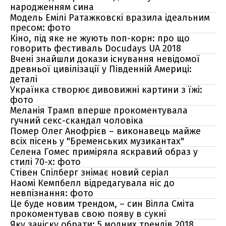
народженням сина
Модель Емілі Ратажковскі вразила ідеальним
пресом: фото
Кіно, під яке не жують поп-корн: про що
говорить фестиваль Docudays UA 2018
Вчені знайшли докази існування невідомої
древньої цивілізації у Південній Америці:
деталі
Українка створює дивовижні картини з їжі:
фото
Меланія Трамп вперше прокоментувала
гучний секс-скандал чоловіка
Помер Олег Анофрієв – виконавець майже
всіх пісень у "Бременських музикантах"
Селена Гомес приміряла яскравий образ у
стилі 70-х: фото
Стівен Спілберг знімає новий серіал
Наомі Кемпбелл відредагувала ніс до
невпізнання: фото
Це буде новим трендом, – син Вілла Сміта
прокоментував свою появу в сукні
Яку зачіску обрати: 5 модних трендів 2018