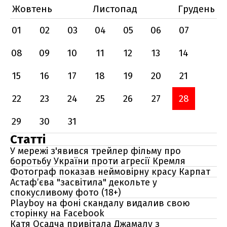
Жовтень
Листопад
Грудень
01
02
03
04
05
06
07
08
09
10
11
12
13
14
15
16
17
18
19
20
21
22
23
24
25
26
27
28
29
30
31
Статті
У мережі з'явився трейлер фільму про
боротьбу України проти агресії Кремля
Фотограф показав неймовірну красу Карпат
Астаф’єва "засвітила" декольте у
спокусливому фото (18+)
Playboy на фоні скандалу видалив свою
сторінку на Facebook
Катя Осадча привітала Джамалу з