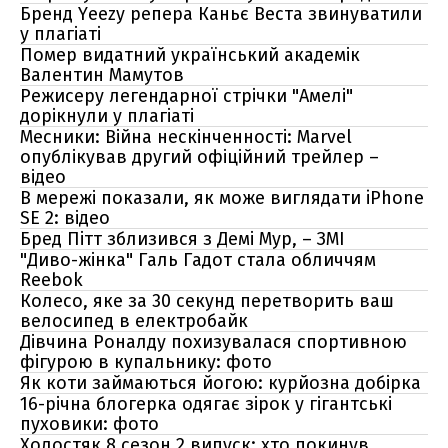
Бренд Yeezy репера Каньє Веста звинуватили
у плагіаті
Помер видатний український академік
Валентин Мамутов
Режисеру легендарної стрічки "Амелі"
дорікнули у плагіаті
Месники: Війна нескінченності: Marvel
опублікував другий офіційний трейлер –
відео
В мережі показали, як може виглядати iPhone
SE 2: відео
Бред Пітт зблизився з Демі Мур, – ЗМІ
"Диво-жінка" Галь Гадот стала обличчям
Reebok
Колесо, яке за 30 секунд перетворить ваш
велосипед в електробайк
Дівчина Роналду похизувалася спортивною
фігурою в купальнику: фото
Як коти займаються йогою: курйозна добірка
16-річна блогерка одягає зірок у гігантські
пуховики: фото
Холостяк 8 сезон 2 випуск: хто покинув