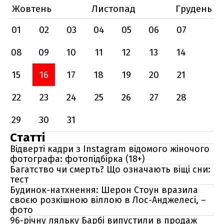
Жовтень
Листопад
Грудень
01
02
03
04
05
06
07
08
09
10
11
12
13
14
15
16
17
18
19
20
21
22
23
24
25
26
27
28
29
30
31
Статті
Відверті кадри з Instagram відомого жіночого
фотографа: фотопідбірка (18+)
Багатство чи смерть? Що означають віщі сни:
тест
Будинок-натхнення: Шерон Стоун вразила
своєю розкішною віллою в Лос-Анджелесі, –
фото
96-річну ляльку Барбі випустили в продаж